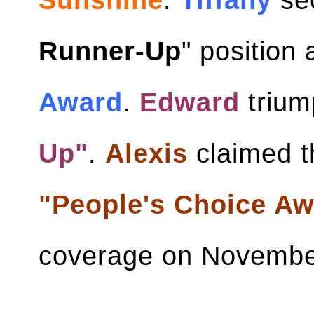
Sunshine
.
Tiffany
sec
Runner-Up
" position
Award
.
Edward
trium
Up"
.
Alexis
claimed t
"People's Choice Aw
coverage on Novembe