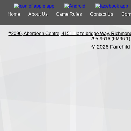
Home
About Us
Game Rules
Contact Us
Com
#2090, Aberdeen Centre, 4151 Hazelbridge Way, Richmon
295-9616 (FM96.1)
© 2026 Fairchild