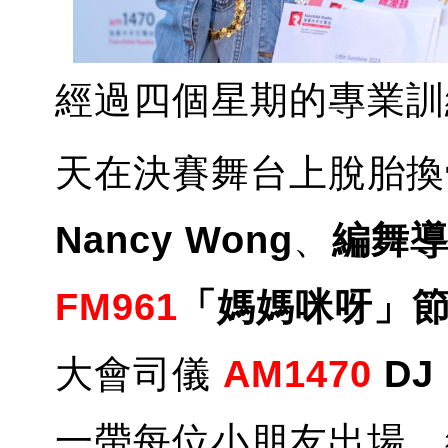
經過四個星期的專業訓
天在決賽舞台上脫胎換
Nancy Wong
、
編舞導師
FM961
「媽媽咪呀」節目主
大會司儀
AM1470
DJ
一帶每位小朋友出場。經