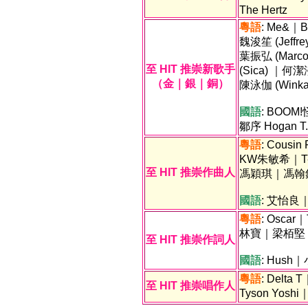
The Hertz
粵語
: Me&｜B
魏浚笙 (Jeff
葉振弘 (Ma
至 HIT 推崇新歌手
(Sica) ｜
（金｜銀｜銅）
陳泳伽 (Wink
國語
: BOO
鄒序 Hogan T.
粵語
: Cousi
KW朱敏希｜
至 HIT 推崇作曲人
馮穎琪｜馮翰
國語
: 艾怡
粵語
: Osca
林寶｜梁栢堅
至 HIT 推崇作詞人
國語
: Hus
粵語
: Delta
至 HIT 推崇唱作人
Tyson Y