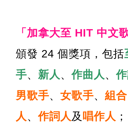
「加拿大至 HIT 中文
頒發 24 個獎項，包括
手
、
新人
、
作曲人
、
作
男歌手
、
女歌手
、
組合
人
、
作詞人
及
唱作人