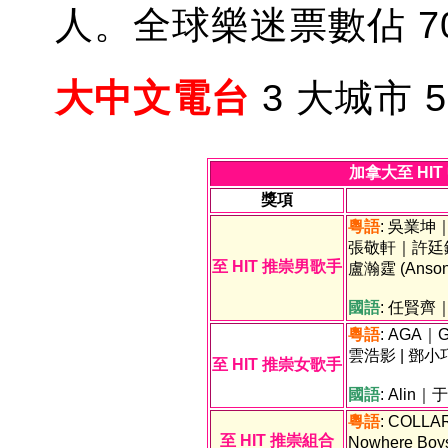
人。全球樂迷票數佔 70
大中文電台
3 大城市 
加
拿大至 HI
獎項
粵語
: 吳業坤
張敬軒｜許廷鏗
至 HIT 推崇男歌手
盧瀚霆 (Anson
國語
: 任賢
粵語
: AGA｜
雲浩影 | 鄧小巧
至 HIT 推崇女歌手
國語
: Ali
粵語
: COLLAR
至 HIT 推崇組合
Nowhere Bo