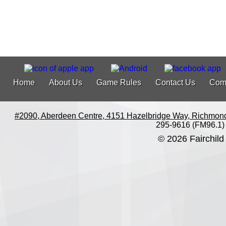
Home
About Us
Game Rules
Contact Us
Com
#2090, Aberdeen Centre, 4151 Hazelbridge Way, Richmon
295-9616 (FM96.1)
© 2026 Fairchild