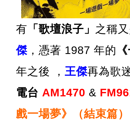
有
「歌壇浪子」
之稱又
傑
，憑著 1987 年的
《
年之後 ，
王傑
再為歌迷
電台
AM1470
&
FM96
戲一場夢》（結束篇）