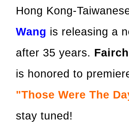
Hong Kong-Taiwanese 
Wang
is releasing a n
after 35 years.
Fairch
is honored to premie
"Those Were The Day
stay tuned!