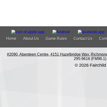
Home
About Us
Game Rules
Contact Us
Com
#2090, Aberdeen Centre, 4151 Hazelbridge Way, Richmon
295-9616 (FM96.1)
© 2026 Fairchild