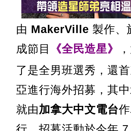
由
MakerVille
製作、
成節目
《全民造星》
，
了是全男班選秀，還首
亞進行海外招募，其中
就由
加拿大中文電台
作
行。招募活動於今年 