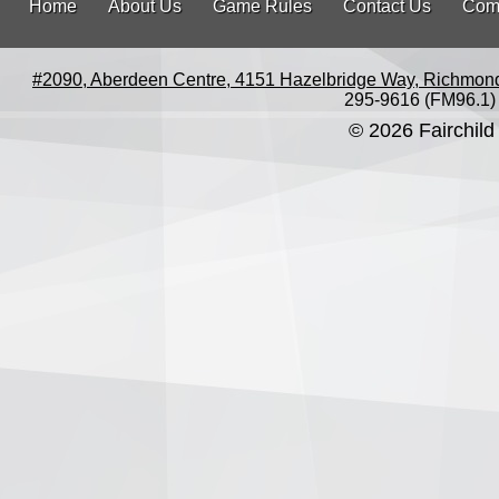
Home
About Us
Game Rules
Contact Us
Com
#2090, Aberdeen Centre, 4151 Hazelbridge Way, Richmon
295-9616 (FM96.1)
© 2026 Fairchild