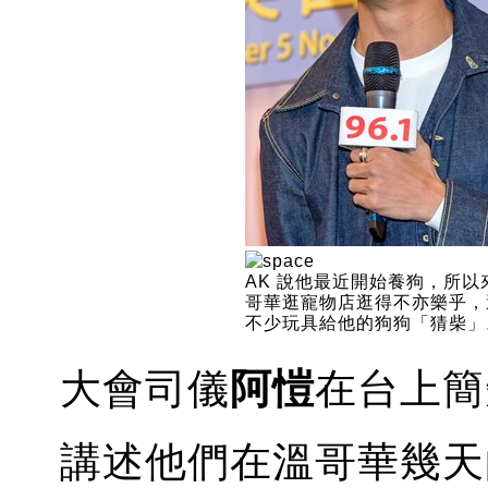
AK 說他最近開始養狗，所以
哥華逛寵物店逛得不亦樂乎，
不少玩具給他的狗狗「猜柴」
大會司儀
阿愷
在台上簡
講述他們在溫哥華幾天