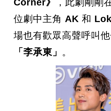
Corner》
，此劇剛剛
位劇中主角
AK
和
Lo
場也有歡眾高聲呼叫他
「李承東」
。