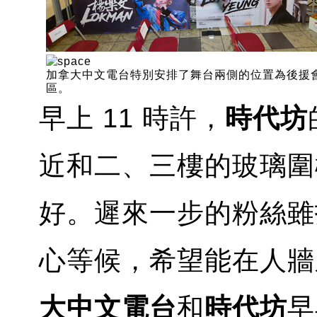
加拿大中文電台特別安排了舞台兩側的位置為後援
區。
早上 11 時許，
時代坊
近和二、三樓的玻璃圍
好。遲來一步的粉絲雖
心等候，希望能在人牆
大中文電台
和
時代坊
早