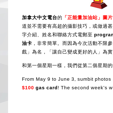
加拿大中文電台
的
「正能量加油站」圖片
道並不需要有高超的攝影技巧，或做過甚
字介紹、姓名和聯絡方式電郵至
progr
油卡
，非常簡單。而因為今次活動不限參
戲」為名，「讓自己變成更好的人」為實
和第一個星期一樣，我們從第二個星期
From May 9 to June 3, sumbit photos 
$100
gas card
! The second week's wi