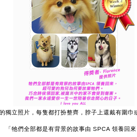
狗的獨立照片，每隻都打扮整齊，脖子上還戴有圍巾
「牠們全部都是有背景的故事由 SPCA 領養回來