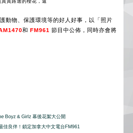
色賞賞路邊的櫻花，還
、愛護動物、保護環境等的好人好事，以「照片
AM1470
和
FM961
節目中公佈，同時亦會將
ine Boyz & Girlz 幕後花絮大公開
最佳良伴！鎖定加拿大中文電台FM961