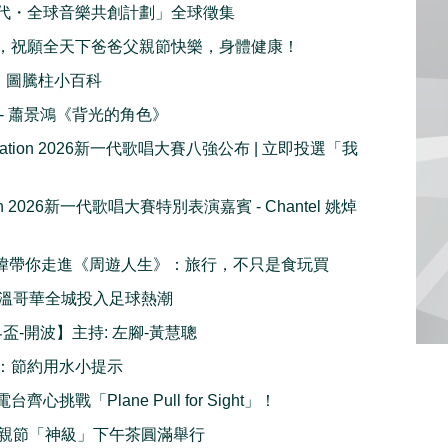
代・全球音樂共創計劃」全球徵集
，祝願全天下爸爸父親節快樂，身體健康！
：圖騰柱小百科
播 - 蕭景鴻《背光的角色》
e Nation 2026新一代歌唱大賽八強公布 | 立即投選「我
tion 2026新一代歌唱大賽特別表演嘉賓 - Chantel 姚焯
 周奕瑋帶你走進《周遊人生》：旅行，不只是食玩買
溫哥華全城投入足球熱潮
界盃-開波】主持: 左腳-黃慧聰
：節約用水小提示
齊心挑戰「Plane Pull for Sight」！
親節「神級」下午茶圓滿舉行