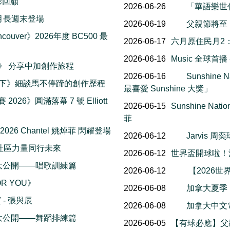
精彩回顧
2026-06-26
「華語樂世
al 八月長週末登場
2026-06-19
父親節將至
couver》2026年度 BC500 最
2026-06-17
六月原住民月2
2026-06-16
Music 全球首
楓報》 分享中加創作旅程
2026-06-16
Sunshin
一下》細談馬不停蹄的創作歷程
最喜愛 Sunshine 大獎」
 2026》圓滿落幕 7 號 Elliott
2026-06-15
Sunshine Na
菲
 2026 Chantel 姚焯菲 閃耀登場
2026-06-12
Jarvis
社區力量同行未來
2026-06-12
世界盃開球啦！
幕後花絮大公開——唱歌訓練篇
2026-06-12
【2026世
OR YOU》
2026-06-08
加拿大夏季
- 張與辰
2026-06-08
加拿大中文電台
幕後花絮大公開——舞蹈排練篇
2026-06-05
【有球必應】父