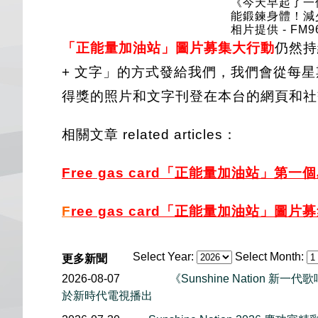
《今天早起了一
能鍛鍊身體！減
相片提供 - FM96
「正能量加油站」圖片募集大行動
仍然持
+ 文字」的方式發給我們，我們會從每
得獎的照片和文字刊登在本台的網頁和社
相關文章 related articles：
Free gas card「正能量加
油站」第一個星
F
ree gas card「正能量加油
站」圖片募集
Select Year:
Select Month:
更多新聞
2026-08-07
《Sunshine Nation 新
於新時代電視播出