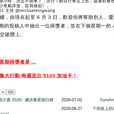
個小時，決定不開車了，步行 / 騎自行車去上班。趁著好春
少尾氣排放，從我做起》。
1 主持 @michaelkingwang
續，由現在起至 6 月 3 日，歡迎你將幫助別人
星期的投稿人中抽出一位得獎者，並在下個星期一的
交媒體上。
期得獎者是 ...
大行動 每週送出 $100 加油卡
！
一代歌唱大賽 2026》總決賽星期日將
2026-07-02
Sunsh
2026-06-27
下班路上的