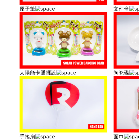
原子筆
文件盒
太陽能卡通擺設
陶瓷碟
手搖扇
面巾