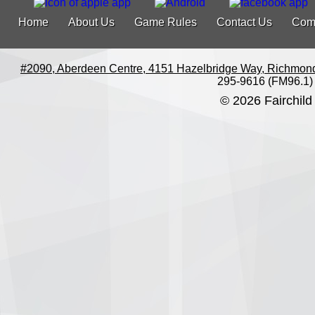
Home
About Us
Game Rules
Contact Us
Com
#2090, Aberdeen Centre, 4151 Hazelbridge Way, Richmon
295-9616 (FM96.1)
© 2026 Fairchild