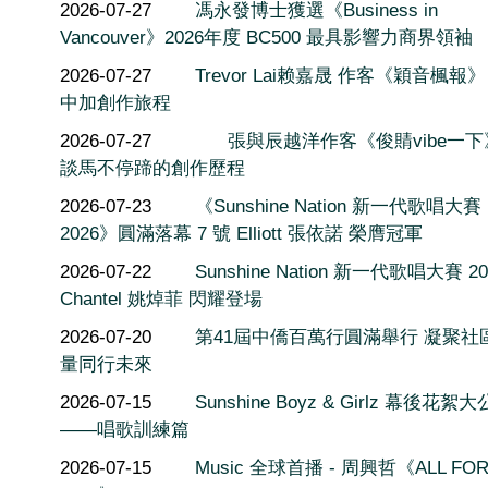
2026-07-27
馮永發博士獲選《Business in
Vancouver》2026年度 BC500 最具影響力商界領袖
2026-07-27
Trevor Lai赖嘉晟 作客《穎音楓報
中加創作旅程
2026-07-27
張與辰越洋作客《俊䝼vibe一
談馬不停蹄的創作歷程
2026-07-23
《Sunshine Nation 新一代歌唱大賽
2026》圓滿落幕 7 號 Elliott 張依諾 榮膺冠軍
2026-07-22
Sunshine Nation 新一代歌唱大賽 20
Chantel 姚焯菲 閃耀登場
2026-07-20
第41屆中僑百萬行圓滿舉行 凝聚社
量同行未來
2026-07-15
Sunshine Boyz & Girlz 幕後花絮
——唱歌訓練篇
2026-07-15
Music 全球首播 - 周興哲《ALL FO