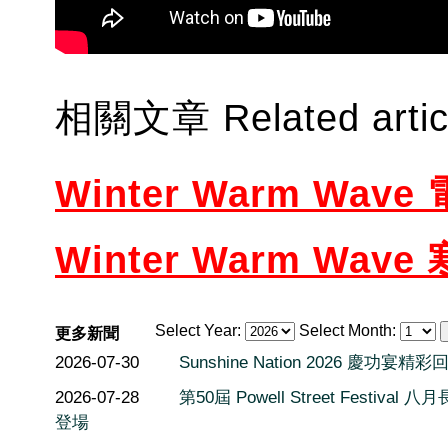
相關文章 Related artic
Winter Warm Wa
Winter Warm W
Select Year:
Select Month:
更多新聞
2026-07-30
Sunshine Nation 2026 慶功宴精彩
2026-07-28
第50屆 Powell Street Festival 
登場