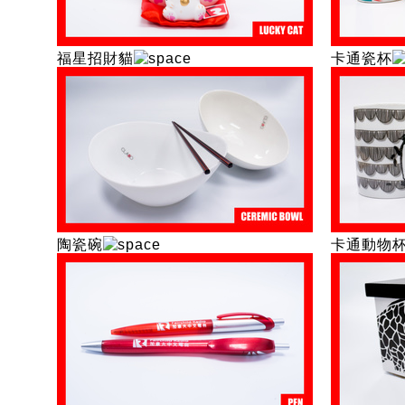
福星招財貓
卡通瓷杯
陶瓷碗
卡通動物