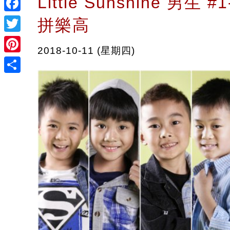
Little Sunshine 男生 
Facebook
拼樂高
Twitter
2018-10-11 (星期四)
Pinterest
Share