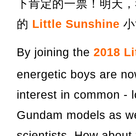
下肯定的一票！明天，
的
Little Sunshine
小
By joining the
2018 Li
energetic boys are no
interest in common - 
Gundam models as wel
scientists. How about t