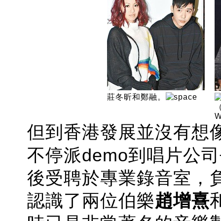
莊冬昕和鄭融。
（
W
但到香港發展並沒有想
不停派demo到唱片公
後受聘於專業錄音室，
認識了兩位伯樂
趙增熹