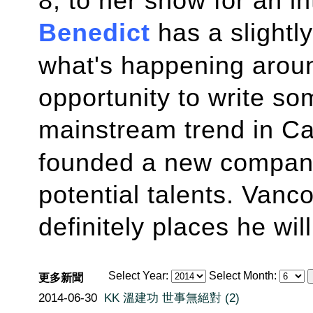
8, to her show for an 
Benedict
has a slightly
what's happening aroun
opportunity to write so
mainstream trend in C
founded a new company 
potential talents. Vanc
definitely places he will
Select Year:
Select Month:
更多新聞
2014-06-30
KK 溫建功 世事無絕對 (2)