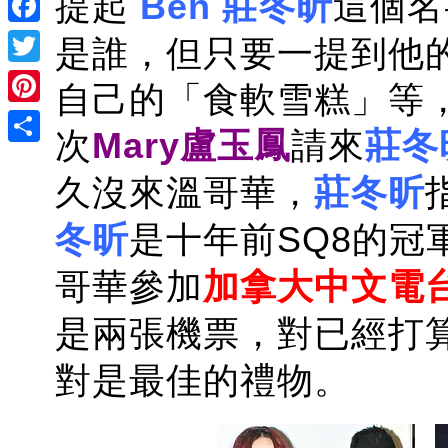
提起
Ben
莊冬昕
這個名
Facebook
是誰，但只要一提到他的
Twitter
自己的「食軟雪糕」等
Pinterest
次
Mary盧玉鳳
請來
莊冬
Share
久沒來溫哥華，
莊冬昕
冬昕
是十年前SQ8的冠
哥華參加
加拿大中文電
是兩張機票，對已經打
對是最佳的禮物。