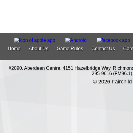
Home
About Us
Game Rules
Contact Us
Com
#2090, Aberdeen Centre, 4151 Hazelbridge Way, Richmon
295-9616 (FM96.1)
© 2026 Fairchild