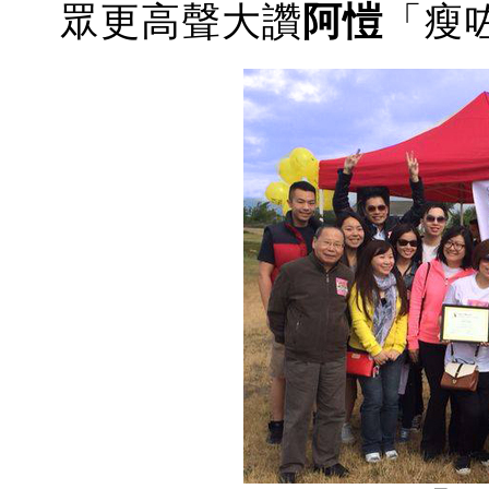
眾更高聲大讚
阿愷
「
瘦