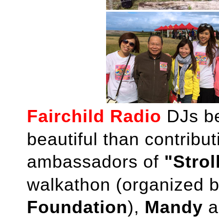
Fairchild Radio
DJs be
beautiful than contribu
ambassadors of
"
Strol
walkathon (
organized 
Foundation
),
Mandy
a