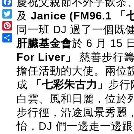
慶祝父親節不外乎飲茶
Facebook
及
Janice
(
FM96.1
「
Twitter
同一班 DJ 過了一個
Pinterest
肝臟基金會
於 6 月 1
Share
For Liver
」
慈善步行籌
擔任活動的大使。
兩位
成
「
七彩朱古力
」
步行
白雲、風和日麗
，
位於
步行徑
，
沿途風景秀麗
怡，DJ 們
一
邊
走一邊跟