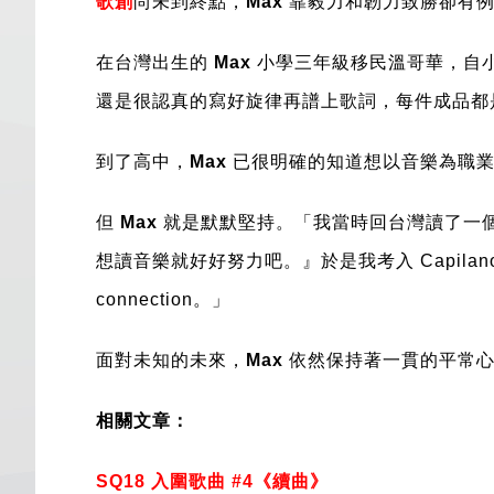
歌創
尚未到終點，
Max
靠毅力和韌力致勝卻有例
在台灣出生的
Max
小學三年級移民溫哥華，自
還是很認真的寫好旋律再譜上歌詞，每件成品都
到了高中，
Max
已很明確的知道想以音樂為職業
但
Max
就是默默堅持。「我當時回台灣讀了一個 
想讀音樂就好好努力吧。』於是我考入 Capilan
connection。」
面對未知的未來，
Max
依然保持著一貫的平常心
相關文章：
SQ18 入圍歌曲 #4《續曲》