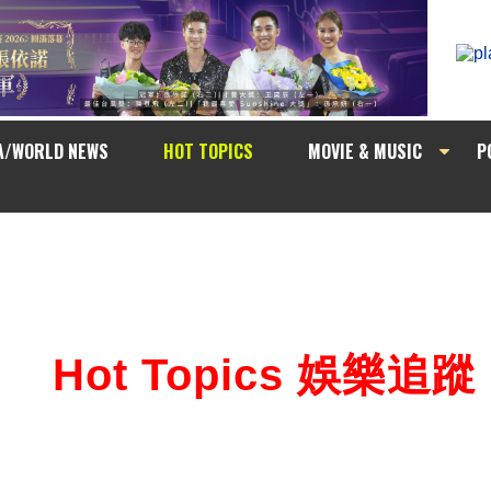
A/WORLD NEWS
HOT TOPICS
MOVIE & MUSIC
P
Hot Topics 娛樂追蹤