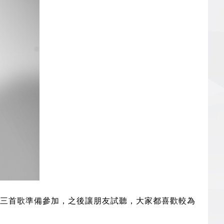
三首歌準備參加，之後讓朋友試聽，大家都喜歡較為