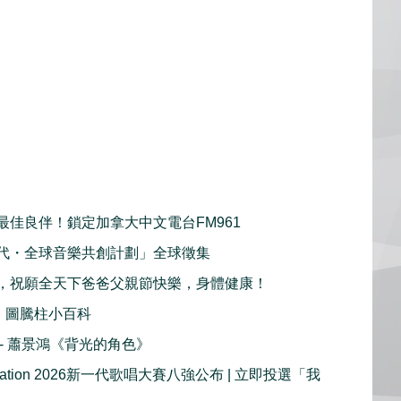
最佳良伴！鎖定加拿大中文電台FM961
代・全球音樂共創計劃」全球徵集
，祝願全天下爸爸父親節快樂，身體健康！
：圖騰柱小百科
播 - 蕭景鴻《背光的角色》
e Nation 2026新一代歌唱大賽八強公布 | 立即投選「我