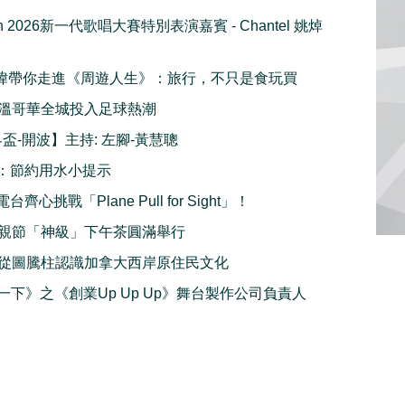
tion 2026新一代歌唱大賽特別表演嘉賓 - Chantel 姚焯
 周奕瑋帶你走進《周遊人生》：旅行，不只是食玩買
溫哥華全城投入足球熱潮
界盃-開波】主持: 左腳-黃慧聰
：節約用水小提示
齊心挑戰「Plane Pull for Sight」！
親節「神級」下午茶圓滿舉行
從圖騰柱認識加拿大西岸原住民文化
e一下》之《創業Up Up Up》舞台製作公司負責人