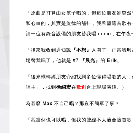
「原曲是打算由女孩子唱的，但這位朋友卻突然
和心血的，其實是旋律的舖排，我希望這首歌有
請一位有錄音設備的朋友替我唱 demo，在午
「後來我收到通知說
『不想』
入圍了，正當我興
場替我唱了，他就是 #7
『晨光』
的
Erik
。
「後來輾轉經朋友介紹找到多位懂得唱歌的人，但
唱主」，找到
徐紹宏
在
歌創
台上現場演繹。）
為甚麼
Max
不自己唱？那豈不簡單了事？
「我當然也可以唱，但我的聲線不太適合這首歌