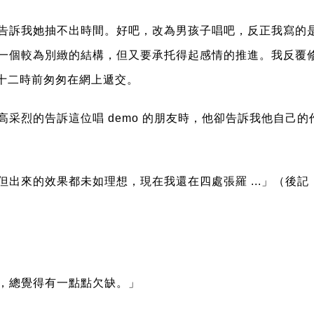
告訴我她抽不出時間。好吧，改為男孩子唱吧，反正我寫的
一個較為別緻的結構，但又要承托得起感情的推進。我反覆
夜十二時前匆匆在網上遞交。
高采烈的告訴這位唱 demo 的朋友時，他卻告訴我他自己的
出來的效果都未如理想，現在我還在四處張羅 ...」（後
，總覺得有一點點欠缺。」