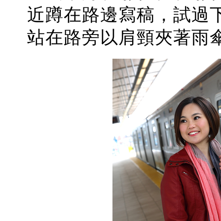
近蹲在路邊寫稿，試過
站在路旁以肩頸夾著雨