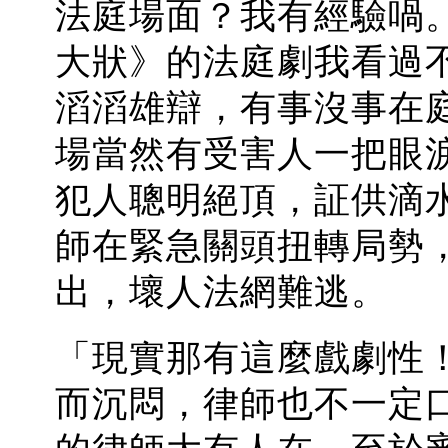
法庭場面？我有經驗喎。從 
大狀》的法庭劇我看過
滔滔雄辯，有事沒事在庭上
場當然有受害人一把眼
犯人聰明絕頂，証供滴
師在緊急關頭扭轉局勢
出，壞人法網難逃。
「現實那有這麼戲劇性
而沉悶，律師也不一定