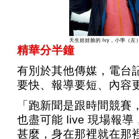
天生娃娃臉的 Ivy，小學（
精華分半鐘
有別於其他傳媒，電台
要快、報導要短、內容
「跑新聞是跟時間競賽
也盡可能 live 現場
甚麼，身在那裡就在那