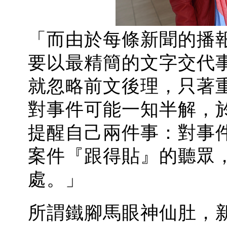
「而由於每條新聞的播
要以最精簡的文字交代
就忽略前文後理，只著
對事件可能一知半解，
提醒自己兩件事：對事
案件『跟得貼』的聽眾
處。」
所謂鐵腳馬眼神仙肚，