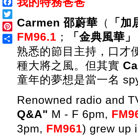
我的特務爸爸
Facebook
Carmen 邵蔚華
（
「加居
Twitter
FM96.1
；
「
金典風華」
Pinterest
熟悉的節目主持，口才
Share
種大將之風。但其實
Ca
童年的夢想是當一名 sp
Renowned radio and T
Q&A"
M - F 6pm,
FM9
3pm,
FM961
) grew up i