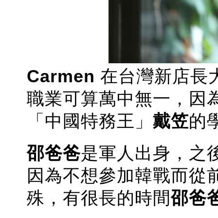
Carmen
在台灣新店長
職業可算萬中無一，因
「中國特務王」
戴笠
的
邵爸爸
是軍人出身，之
因為不想參加韓戰而從
殊，有很長的時間
邵爸