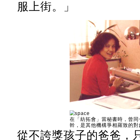
服上街。」
在「紡拓會」當秘書時，曾同
幹，是其他機構爭相羅致的對
從不誇獎孩子的爸爸，