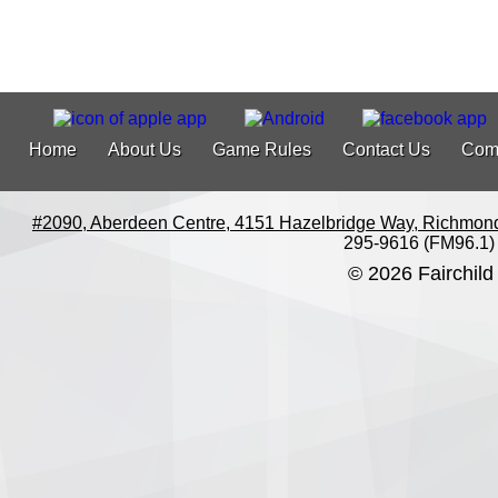
Home
About Us
Game Rules
Contact Us
Com
#2090, Aberdeen Centre, 4151 Hazelbridge Way, Richmon
295-9616 (FM96.1)
© 2026 Fairchild