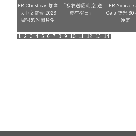
 送虎迎兔
FR Christmas 加拿
「寒衣送暖流 之 送
FR Annivers
眉迎新
大中文電台 2023
暖有禮日」
Gala 聲光 30
聖誕派對圖片集
晚宴
1
2
3
4
5
6
7
8
9
10
11
12
13
14