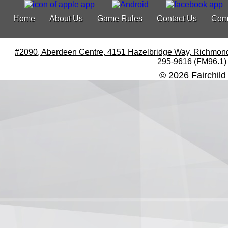
Home
About Us
Game Rules
Contact Us
Com
#2090, Aberdeen Centre, 4151 Hazelbridge Way, Richmon
295-9616 (FM96.1)
© 2026 Fairchild