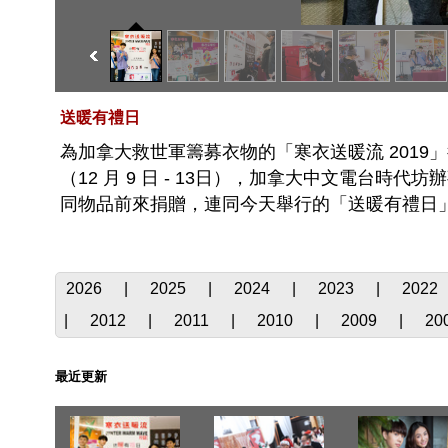
送暖有禮日
為加拿大救世軍籌募衣物的「寒衣送暖流 2019」
（12 月 9 日 - 13日），加拿大中文電台
同物品前來捐贈，連同今天舉行的「送暖有禮日」，
2026
|
2025
|
2024
|
2023
|
2022
|
2012
|
2011
|
2010
|
2009
|
20
最近更新