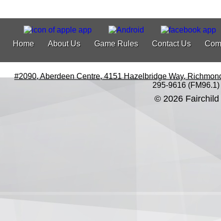
Home
About Us
Game Rules
Contact Us
Com
#2090, Aberdeen Centre, 4151 Hazelbridge Way, Richmon
295-9616 (FM96.1)
© 2026 Fairchild