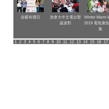
團年晚
送暖有禮日
加拿大中文電台聖
Winter Warm 
誕派對
2019 電視廣
集
1
2
3
4
5
6
7
8
9
10
11
12
13
14
15
16
17