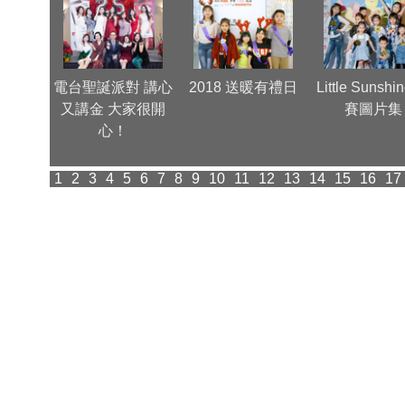
團年晚
電台聖誕派對 講心
2018 送暖有禮日
Little Sunshi
集
又講金 大家很開
賽圖片集
心！
1
2
3
4
5
6
7
8
9
10
11
12
13
14
15
16
17