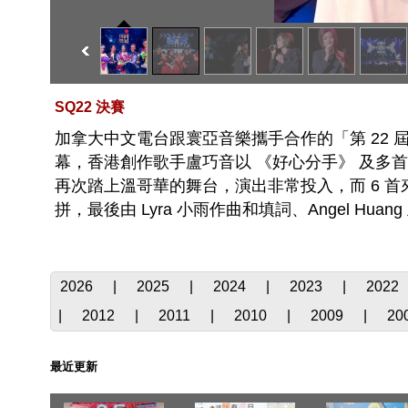
SQ22 決賽
加拿大中文電台跟寰亞音樂攜手合作的「第 22 屆加
幕，香港創作歌手盧巧音以 《好心分手》 及多首經
再次踏上溫哥華的舞台，演出非常投入，而 6 首
拼，最後由 Lyra 小雨作曲和填詞、Angel Hu
2026
|
2025
|
2024
|
2023
|
2022
|
2012
|
2011
|
2010
|
2009
|
20
最近更新