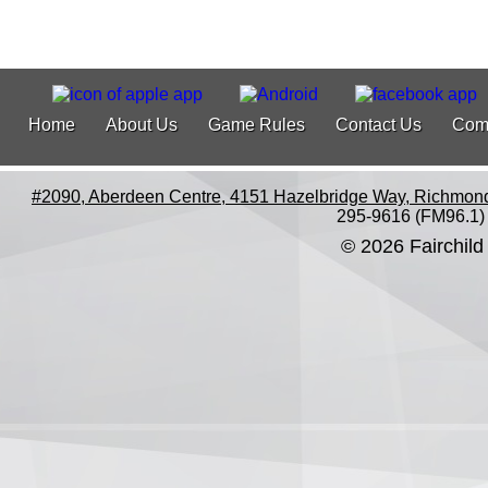
Home
About Us
Game Rules
Contact Us
Com
#2090, Aberdeen Centre, 4151 Hazelbridge Way, Richmon
295-9616 (FM96.1)
© 2026 Fairchild