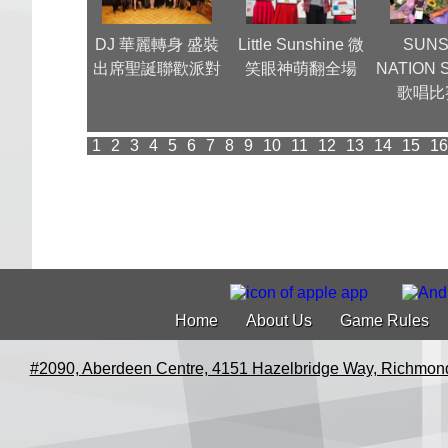
集團團年晚
DJ 華麗轉身 盛裝
Little Sunshine 微
SUNS
宴
出席聖誕聯歡派對
笑眼神萌翻全場
NATION 
歌唱比
1
2
3
4
5
6
7
8
9
10
11
12
13
14
15
16
Home
About Us
Game Rules
#2090, Aberdeen Centre, 4151 Hazelbridge Way, Richmon