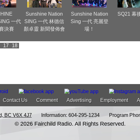
HINE
Sunshine Nation
Sunshine Nation
SQ21 
SING 一代
SING 一代 林德信
Sing 一代 亮麗登
賽決賽
顏卓靈 新聞發佈會
場！
17
18
Contact Us
Comment
Advertising
Employment
A
d, BC V6X 4J7
Information: 604-295-1234
Program Phon
© 2026 Fairchild Radio. All Rights Reserved.