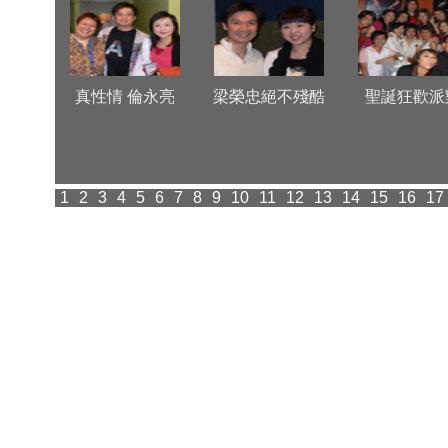
團春茗
真性情 倫永亮
梁榮忠絕不殘酷
聖誕狂歡派
1
2
3
4
5
6
7
8
9
10
11
12
13
14
15
16
17