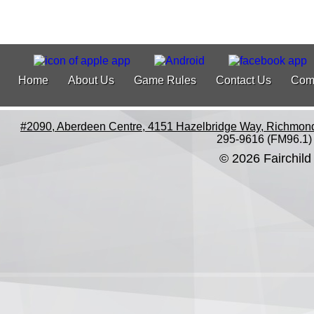
Home
About Us
Game Rules
Contact Us
Com
#2090, Aberdeen Centre, 4151 Hazelbridge Way, Richmon
295-9616 (FM96.1)
© 2026 Fairchild