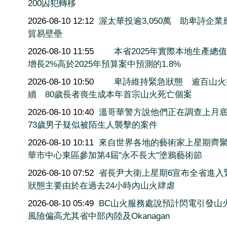
200囚犯轉移
2026-08-10 12:12
渥太華投逾3,050萬 助卑詩企業
貿易壁壘
2026-08-10 11:55
本省2025年實際本地生產總值
增長2%高於2025年預算案中預測的1.8%
2026-08-10 10:50
卑詩維持緊急狀態 逾百山火
續 80歲長者喪生成本年首宗山火死亡個案
2026-08-10 10:40
溫哥華警方說他們正在調查上月底
73歲男子疑似被陌生人襲擊的案件
2026-08-10 10:11
來自世界各地的藝術家上星期齊
華市中心東區參加第4屆''永不長大''塗鴉藝術節
2026-08-10 07:52
省長尹大衛上星期6宣布全省進入
狀態主要由於在過去24小時內山火肆虐
2026-08-10 05:49
BC山火服務處說預計閃電引發山
風險偏高尤其省中部內陸及Okanagan