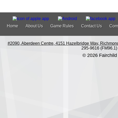
Home
About Us
Game Rules
Contact Us
Com
#2090, Aberdeen Centre, 4151 Hazelbridge Way, Richmon
295-9616 (FM96.1)
© 2026 Fairchild