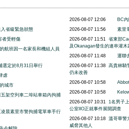
2026-08-07 12:06
BC
進入省級緊急狀態
2026-08-07 11:56
素里
害者受輕傷
2026-08-07 11:51
省東部Cac
及Okanagan發生的連串灌
的航班因一名家長和機組人員
2026-08-07 11:48
運聯
邦補選定於8月31日舉行
2026-08-07 11:38
高貴林騎
仍未改善
火肆虐
2026-08-07 10:58
Abb
的城市
2026-08-07 10:58
Ke
上週五架空列車二埠站車箱內拘捕
2026-08-07 10:31
1名男子
公室IIO正就事件展開調查
週五凌晨素里市警拘捕電單車手行
2026-08-07 10:18
溫哥華警
威脅其他人
警告今解除