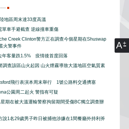
內陸地區周末達33度高溫
電單車手避截查 逆線撞車重傷
he Creek Clinton警方正在調查今個星期在Shuswap
A
木叢火警事件
去年客量跌1.5% 疫情後首度回落
警調查該區山火起因 山火煙霧導致大溫地區空氣質素
otsford飛行表演本周末舉行 1號公路料交通擠塞
lowna公園周二起火 警指有可疑
上星期在被大溫運輸警察拘留期間受傷BC獨立調查辦
方說1名29歲男子昨日被捕他涉嫌在1間餐廳外持利斧