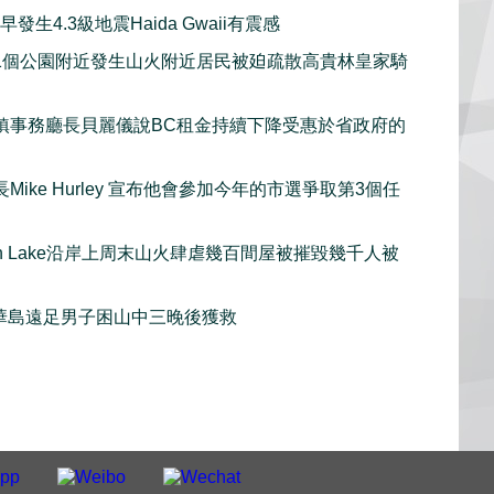
發生4.3級地震Haida Gwaii有震感
1個公園附近發生山火附近居民被廹疏散高貴林皇家騎
鎮事務廳長貝麗儀說BC租金持續下降受惠於省政府的
Mike Hurley 宣布他會參加今年的市選爭取第3個任
gan Lake沿岸上周末山火肆虐幾百間屋被摧毀幾千人被
華島遠足男子困山中三晚後獲救