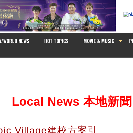
A/WORLD NEWS
HOT TOPICS
MOVIE & MUSIC
P
Local News 本地新聞
ic Village建校方案引