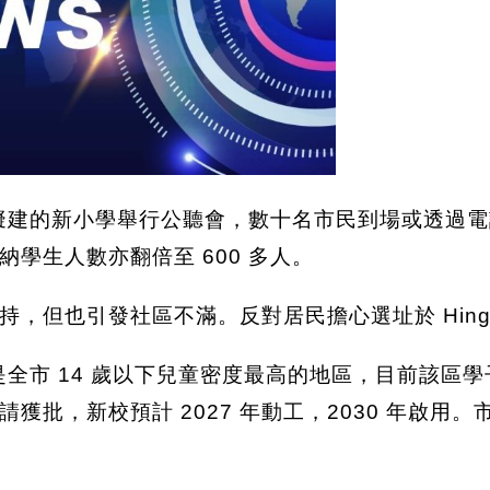
llage擬建的新小學舉行公聽會，數十名市民到場或
學生人數亦翻倍至 600 多人。
，但也引發社區不滿。反對居民擔心選址於 Hinge
lage是全市 14 歲以下兒童密度最高的地區，目前該
批，新校預計 2027 年動工，2030 年啟用。市