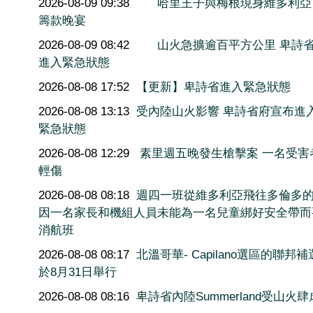
2026-08-09 09:38
哈里王子與梅根現身維多利亞
籌款晚宴
2026-08-09 08:42
山火急擴逾百平方公里 卑詩
進入緊急狀態
2026-08-08 17:52
【更新】卑詩省進入緊急狀態
2026-08-08 13:13
受內陸山火影響 卑詩省府宣布進
緊急狀態
2026-08-08 12:29
素里週五晚發生槍擊案 一名受害
輕傷
2026-08-08 08:18
週四一班從維多利亞飛往多倫多
因一名家長和機組人員未能為一名兒童綁好安全帶而
消航班
2026-08-08 08:17
北溫哥華- Capilano選區的聯邦
於8月31日舉行
2026-08-08 08:16
卑詩省內陸Summerland受山火肆