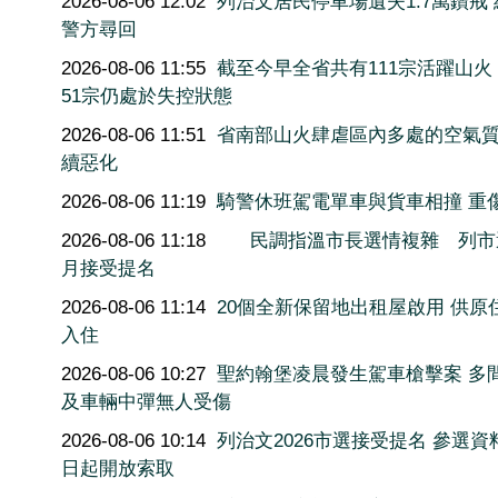
2026-08-06 12:02
列治文居民停車場遺失1.7萬鑽戒
警方尋回
2026-08-06 11:55
截至今早全省共有111宗活躍山火
51宗仍處於失控狀態
2026-08-06 11:51
省南部山火肆虐區內多處的空氣
續惡化
2026-08-06 11:19
騎警休班駕電單車與貨車相撞 重
2026-08-06 11:18
民調指溫市長選情複雜 列市
月接受提名
2026-08-06 11:14
20個全新保留地出租屋啟用 供原
入住
2026-08-06 10:27
聖約翰堡凌晨發生駕車槍擊案 多
及車輛中彈無人受傷
2026-08-06 10:14
列治文2026市選接受提名 參選資
日起開放索取