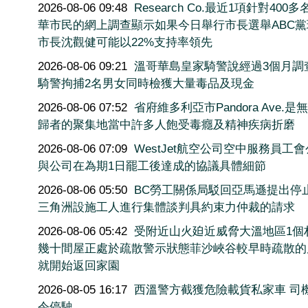
2026-08-06 09:48
Research Co.最近1項針對400
華市民的網上調查顯示如果今日舉行市長選舉ABC黨
市長沈觀健可能以22%支持率領先
2026-08-06 09:21
溫哥華島皇家騎警說經過3個月調
騎警拘捕2名男女同時檢獲大量毒品及現金
2026-08-06 07:52
省府維多利亞市Pandora Ave.是
歸者的聚集地當中許多人飽受毒癮及精神疾病折磨
2026-08-06 07:09
WestJet航空公司空中服務員工
與公司在為期1日罷工後達成的協議具體細節
2026-08-06 05:50
BC勞工關係局駁回亞馬遜提出停
三角洲設施工人進行集體談判具約束力仲裁的請求
2026-08-06 05:42
受附近山火廹近威脅大溫地區1個
幾十間屋正處於疏散警示狀態菲沙峽谷較早時疏散的
就開始返回家園
2026-08-05 16:17
西溫警方截獲危險載貨私家車 司
令停駛