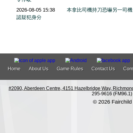
2026-08-05 15:38
本拿比司機持刀恐嚇另一司機
認疑犯身分
Home
About Us
Game Rules
Contact Us
Com
#2090, Aberdeen Centre, 4151 Hazelbridge Way, Richmon
295-9616 (FM96.1)
© 2026 Fairchild