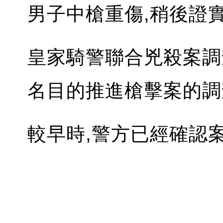
男子中槍重傷,稍後證實
皇家騎警聯合兇殺案調查
名目的推進槍擊案的調
較早時,警方已經確認