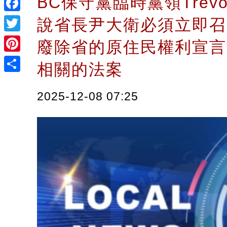
BC保守黨臨時黨領Trevor 
Facebook
說省長尹大衛必須立即召
Twitter
廢除省的原住民權利宣言
Pinterest
相關的法案
Share
2025-12-08 07:25