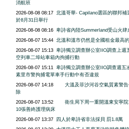
消航班
2026-08-08 08:17
北溫哥華- Capilano選區的聯邦
於8月31日舉行
2026-08-08 08:16
卑詩省內陸Summerland受山火肆
2026-08-07 15:44
北溫和溫市仍然是全國租金最高
2026-08-07 15:13
卑詩獨立調查辦公室IIO調查上週
空列車二埠站車箱內拘捕行動
2026-08-07 15:11
卑詩獨立調查辦公室IIO調查週五
素里市警拘捕電單車手行動中有否違規
2026-08-07 14:18
大溫及菲沙河谷空氣質素警告
除
2026-08-07 13:52
衛生局下周一重開溫東安寧院
10張善終護理病床
2026-08-07 13:37
四人於卑詩省非法採貝 罰1.8萬