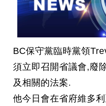
BC保守黨臨時黨領Trevo
須立即召開省議會,廢
及相關的法案.
他今日會在省府維多利