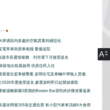
火肆虐區內多處的空氣質素持續惡化
駕電單車與貨車相撞 重傷送院
A
指溫市長選情複雜 列市選下月接受提名
新保留地出租屋啟用 供原住民入住
凌晨發生駕車槍擊案 多間住宅及車輛中彈無人受傷
文2026市選接受提名 參選資料即日起開放索取
被逼離家園3星期的Boston Bar居民終於獲准重返家
長週末間發205張交通告票 有小型汽車車頂綁4大食用