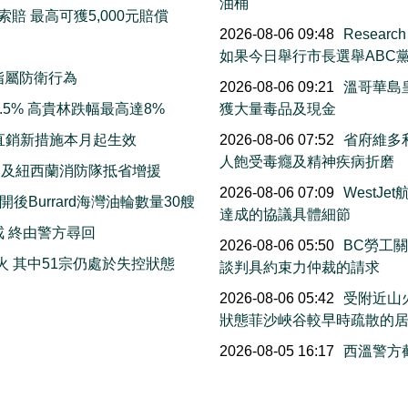
油桶
賠 最高可獲5,000元賠償
2026-08-06 09:48
Resea
如果今日舉行市長選舉ABC
指屬防衛行為
2026-08-06 09:21
溫哥華島
5% 高貴林跌幅最高達8%
獲大量毒品及現金
直銷新措施本月起生效
2026-08-06 07:52
省府維多利
人飽受毒癮及精神疾病折磨
洲及紐西蘭消防隊抵省增援
2026-08-06 07:09
WestJ
Burrard海灣油輪數量30艘
達成的協議具體細節
戒 終由警方尋回
2026-08-06 05:50
BC勞工
火 其中51宗仍處於失控狀態
談判具約束力仲裁的請求
2026-08-06 05:42
受附近山
狀態菲沙峽谷較早時疏散的
2026-08-05 16:17
西溫警方