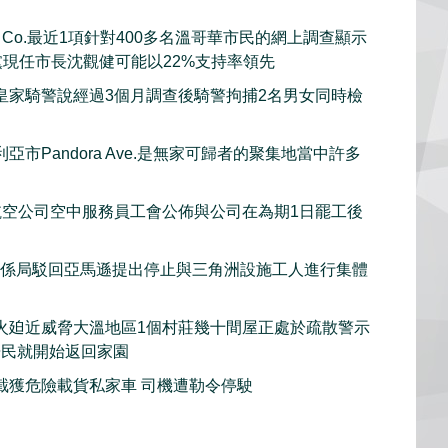
rch Co.最近1項針對400多名溫哥華市民的網上調查顯示
黨現任市長沈觀健可能以22%支持率領先
皇家騎警說經過3個月調查後騎警拘捕2名男女同時檢
亞市Pandora Ave.是無家可歸者的聚集地當中許多
et航空公司空中服務員工會公佈與公司在為期1日罷工後
關係局駁回亞馬遜提出停止與三角洲設施工人進行集體
火廹近威脅大溫地區1個村莊幾十間屋正處於疏散警示
居民就開始返回家園
截獲危險載貨私家車 司機遭勒令停駛