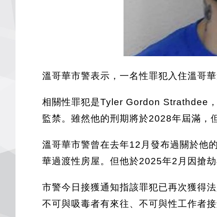
溫哥華市警表示，一名性罪犯入住溫哥華
相關性罪犯是Tyler Gordon St
監禁。雖然他的刑期將於2028年屆滿
溫哥華市警曾在去年12月發布過關於他
華過渡性房屋。但他於2025年2月因搶
市警今日接獲通知指該罪犯已再次獲得法
不可與吸毒者有來往、不可與性工作者接