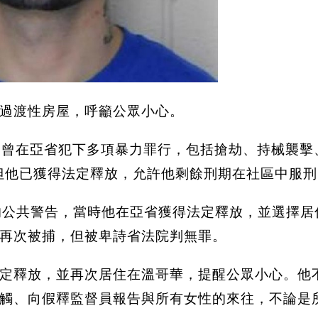
過渡性房屋，呼籲公眾小心。
rathdee，曾在亞省犯下多項暴力罪行，包括搶劫、持
，但他已獲得法定釋放，允許他剩餘刑期在社區中服
的公共警告，當時他在亞省獲得法定釋放，並選擇
劫再次被捕，但被卑詩省法院判無罪。
定釋放，並再次居住在溫哥華，提醒公眾小心。他
觸、向假釋監督員報告與所有女性的來往，不論是