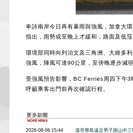
卑詩南岸今日再有暴雨與強風，加拿大環境
指出，雨勢或至晚上才緩和，路面及低窪
環境部同時向列治文及三角洲、大維多利亞、Gu
強風，陣風可達90公里，至傍晚逐步減
受強風預告影響，BC Ferries周四下
呼籲乘客出門前再次確認行程。
2026-08-06 15:44
溫哥華島遠足男子困山中