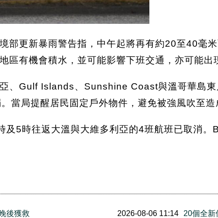
部更新暴雨警告指，中午起將再有約20至40毫米雨量
地區有機會積水，並可能影響下班交通，亦可能出
lf Islands、Sunshine Coast與溫
弱。當局提醒居民固定戶外物件，避免被強風吹至造
午3時及5時往返大溫與大維多利亞的4班航班已取消。B
三晚後獲救
2026-08-06 11:14
20個全