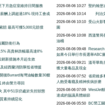
明起至下月急症室維持日間服務
2026-08-06 10:27
聖約翰堡
薪酬上調超過18% 現待工會成
2026-08-06 10:14
列治
2026-08-06 10:10
受山火影響
賠 最高可獲5,000元賠償
園
2026-08-06 10:08
西溫警局
油桶
指屬防衛行為
2026-08-06 09:48
Resea
5% 高貴林跌幅最高達8%
如果今日舉行市長選舉ABC
直銷新措施本月起生效
2026-08-06 09:21
溫哥華島
洲及紐西蘭消防隊抵省增援
獲大量毒品及現金
Burrard海灣油輪數量30艘
2026-08-06 07:52
省府維多利
人飽受毒癮及精神疾病折磨
戒 終由警方尋回
2026-08-06 07:09
WestJ
火 其中51宗仍處於失控狀態
達成的協議具體細節
質素持續惡化
2026-08-06 05:50
BC勞工