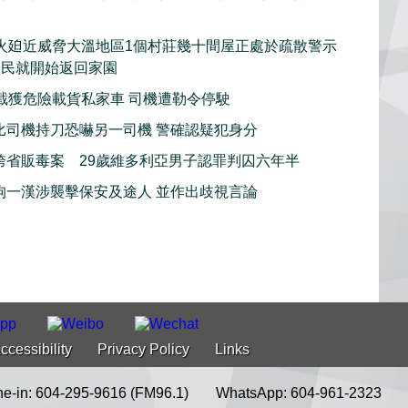
火廹近威脅大溫地區1個村莊幾十間屋正處於疏散警示
居民就開始返回家園
截獲危險載貨私家車 司機遭勒令停駛
比司機持刀恐嚇另一司機 警確認疑犯身分
跨省販毒案 29歲維多利亞男子認罪判囚六年半
拘一漢涉襲擊保安及途人 並作出歧視言論
ccessibility
Privacy Policy
Links
e-in: 604-295-9616 (FM96.1)
WhatsApp: 604-961-2323