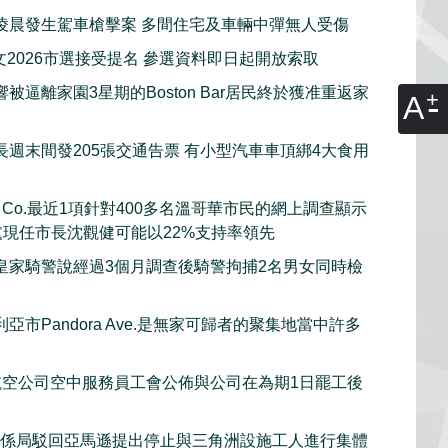
凌晨發生駕車槍擊案 多間住宅及車輛中彈無人受傷
文2026市選接受提名 參選資料即日起開放索取
被逼離家園3星期的Boston Bar居民終於獲准重返家
A
長週末間發205張交通告票 有小型汽車車頂綁4大食用
rch Co.最近1項針對400多名溫哥華市民的網上調查顯示
黨現任市長沈觀健可能以22%支持率領先
皇家騎警說經過3個月調查後騎警拘捕2名男女同時檢
亞市Pandora Ave.是無家可歸者的聚集地當中許多
et航空公司空中服務員工會公佈與公司在為期1日罷工後
關係局駁回亞馬遜提出停止與三角洲設施工人進行集體