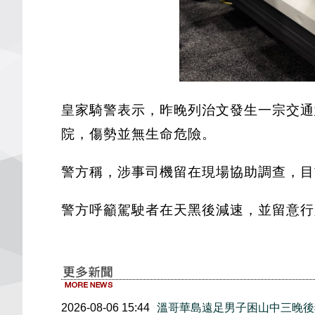
皇家騎警表示，昨晚列治文發生一宗交通意外，警方
院，傷勢並無生命危險。
警方稱，涉事司機留在現場協助調查，目
警方呼籲駕駛者在天黑後減速，並留意行
2026-08-06 15:44
溫哥華島遠足男子困山中三晚