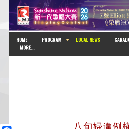
HOME
PROGRAM
LOCAL NEWS
CANAD
MORE...
八旬婦違例