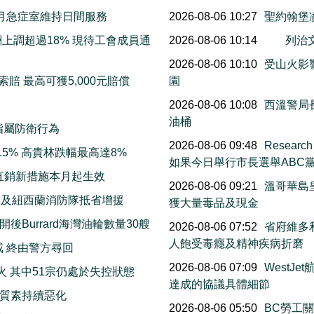
至下月急症室維持日間服務
2026-08-06 10:27
聖約翰堡
上調超過18% 現待工會成員通
2026-08-06 10:14
列治
2026-08-06 10:10
受山火影響
賠 最高可獲5,000元賠償
園
2026-08-06 10:08
西溫警局
油桶
指屬防衛行為
2026-08-06 09:48
Resea
5% 高貴林跌幅最高達8%
如果今日舉行市長選舉ABC
直銷新措施本月起生效
2026-08-06 09:21
溫哥華島
洲及紐西蘭消防隊抵省增援
獲大量毒品及現金
Burrard海灣油輪數量30艘
2026-08-06 07:52
省府維多利
人飽受毒癮及精神疾病折磨
戒 終由警方尋回
2026-08-06 07:09
WestJ
火 其中51宗仍處於失控狀態
達成的協議具體細節
質素持續惡化
2026-08-06 05:50
BC勞工