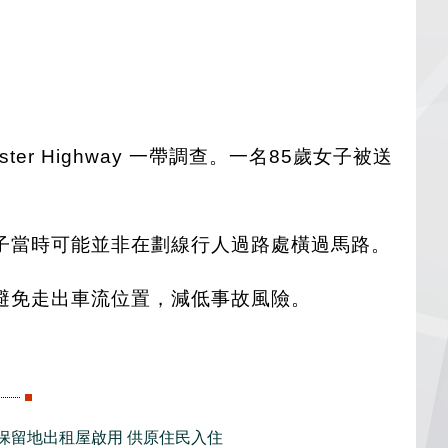
ter Highway 一帶調查。一名85歲女子被送
子當時可能並非在劃線行人過路處橫過馬路。
避免走出車流位置，減低事故風險。
新保留地出租屋啟用 供原住民入住