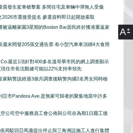
凌晨發生駕車槍擊案 多間住宅及車輛中彈無人受傷
文2026市選接受提名 參選資料即日起開放索取
被逼離家園3星期的Boston Bar居民終於獲准重返家
A
長週末間發205張交通告票 有小型汽車車頂綁4大食用
rch Co.最近1項針對400多名溫哥華市民的網上調查顯示
黨現任市長沈觀健可能以22%支持率領先
皇家騎警說經過3個月調查後騎警拘捕2名男女同時檢
亞市Pandora Ave.是無家可歸者的聚集地當中許多
et航空公司空中服務員工會公佈與公司在為期1日罷工後
關係局駁回亞馬遜提出停止與三角洲設施工人進行集體