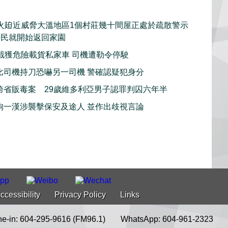
火廹近威脅大溫地區1個村莊幾十間屋正處於疏散警示
居民就開始返回家園
截獲危險載貨私家車 司機遭勒令停駛
比司機持刀恐嚇另一司機 警確認疑犯身分
跨省販毒案 29歲維多利亞男子認罪判囚六年半
拘一漢涉襲擊保安及途人 並作出歧視言論
ccessibility
Privacy Policy
Links
e-in: 604-295-9616 (FM96.1)
WhatsApp: 604-961-2323