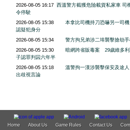
2026-08-05 16:17
西溫警方截獲危險載貨私家車 司
令停駛
2026-08-05 15:38
本拿比司機持刀恐嚇另一司機
認疑犯身分
2026-08-05 15:34
警方拘兄弟涉二埠襲擊搶劫手
2026-08-05 15:30
暗網跨省販毒案 29歲維多
子認罪判囚六年半
2026-08-05 15:18
溫警拘一漢涉襲擊保安及途人
出歧視言論
Home
About Us
Game Rules
Contact Us
Com