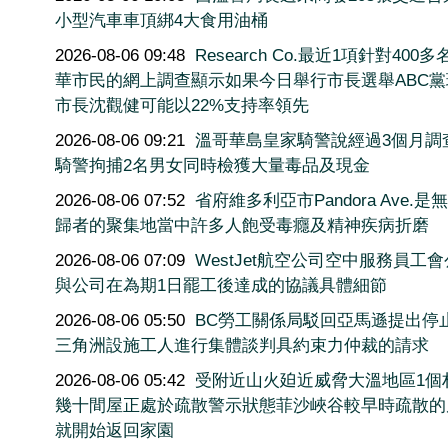
小型汽車車頂綁4大食用油桶
2026-08-06 09:48
Research Co.最近1項針對400
華市民的網上調查顯示如果今日舉行市長選舉ABC黨
市長沈觀健可能以22%支持率領先
2026-08-06 09:21
溫哥華島皇家騎警說經過3個月調
騎警拘捕2名男女同時檢獲大量毒品及現金
2026-08-06 07:52
省府維多利亞市Pandora Ave.是
歸者的聚集地當中許多人飽受毒癮及精神疾病折磨
2026-08-06 07:09
WestJet航空公司空中服務員工
與公司在為期1日罷工後達成的協議具體細節
2026-08-06 05:50
BC勞工關係局駁回亞馬遜提出停
三角洲設施工人進行集體談判具約束力仲裁的請求
2026-08-06 05:42
受附近山火廹近威脅大溫地區1個
幾十間屋正處於疏散警示狀態菲沙峽谷較早時疏散的
就開始返回家園