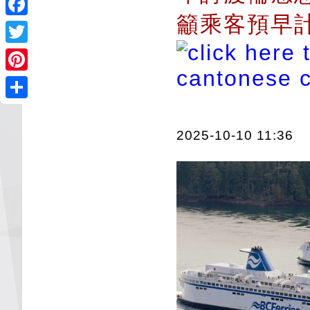
籲乘客預早
Facebook
Twitter
Pinterest
Share
2025-10-10 11:36