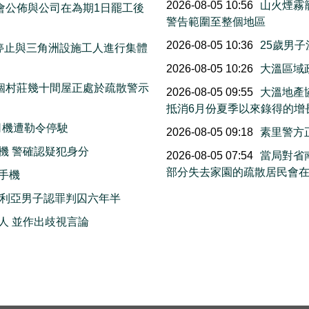
2026-08-05 10:56
山火煙霧
工會公佈與公司在為期1日罷工後
警告範圍至整個地區
2026-08-05 10:36
25歲男
停止與三角洲設施工人進行集體
2026-08-05 10:26
大溫區域
個村莊幾十間屋正處於疏散警示
2026-08-05 09:55
大溫地產
抵消6月份夏季以來錄得的增
司機遭勒令停駛
2026-08-05 09:18
素里警方
機 警確認疑犯身分
2026-08-05 07:54
當局對省南
部分失去家園的疏散居民會
手機
多利亞男子認罪判囚六年半
人 並作出歧視言論