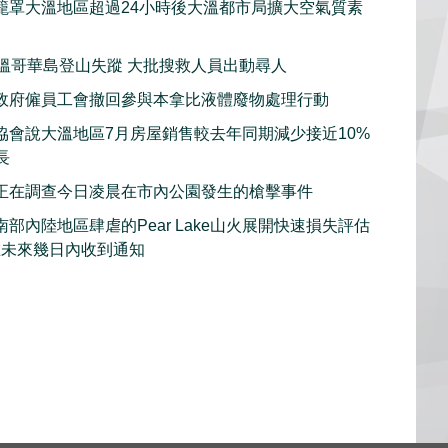
籠罩大溫地區超過24小時後大溫都市局擴大空氣質素
子溫哥華島登山失蹤 大批搜救人員出動尋人
政府僱員工會撤回參與本拿比液體廢物處理行動
協會說大溫地區7月房屋銷售較去年同期減少接近10%
長
正在調查今日凌晨在市內公園發生的槍擊事件
部內陸地區肆虐的Pear Lake山火展開快速損失評估
在未來幾日內收到通知