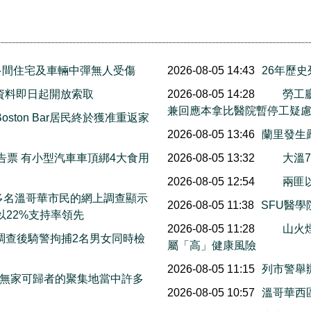
多間住宅及車輛中彈無人受傷
2026-08-05 14:43
26年歷
選資料即日起開放索取
2026-08-05 14:28
勞工
兼回應本拿比醫院暫停工疑
ston Bar居民終於獲准重返家
2026-08-05 13:46
蘭里發生
告票 有小型汽車車頂綁4大食用
2026-08-05 13:32
大溫
2026-08-05 12:54
兩匪
對400多名溫哥華市民的網上調查顯示
2026-08-05 11:38
SFU醫學
以22%支持率領先
2026-08-05 11:28
山火
調查後騎警拘捕2名男女同時檢
屬「高」健康風險
2026-08-05 11:15
列市警舉
e.是無家可歸者的聚集地當中許多
2026-08-05 10:57
溫哥華西區