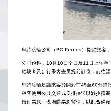
卑詩渡輪公司（BC Ferries）提
公司預料，10月10日全日及11日上午
駕駛者及步行乘客盡量提前訂位，前往溫
卑詩渡輪建議乘客於開船前45至60分
乘客使用公共交通或安排接送以減少擠塞。由1
預付票款，現場購票將暫停，以配合碼頭