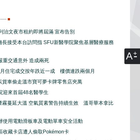
史列治文夜市租約即將屆滿 宣布告別
廳長接受本台訪問指 SFU新醫學院聚焦基層醫療服務
慮
A
嚴重交通意外 造成兩死
7月住宅成交按年跌近一成 樓價連跌兩個月
以貨車偷走溫市寶可夢卡牌零售店夾萬
院迎來首屆48名醫學生
煙霧蔓延大溫 空氣質素警告持續生效 溫哥華本拿比
辦使用電動滑板車及電動單車安全活動
收藏卡店遭人偷取Pokémon卡