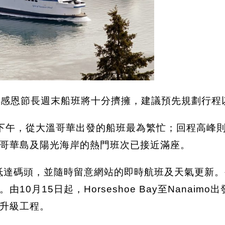
醒旅客，感恩節長週末船班將十分擠擁，建議預先規劃行
至下午，從大溫哥華出發的船班最為繁忙；回程高峰則
哥華島及陽光海岸的熱門班次已接近滿座。
鐘抵達碼頭，並隨時留意網站的即時航班及天氣更新
0月15日起，Horseshoe Bay至Nanai
升級工程。