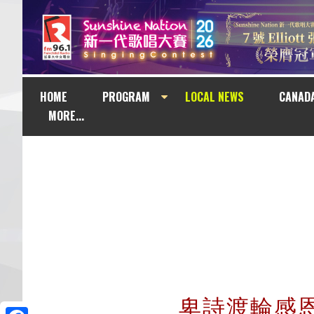
HOME
PROGRAM
LOCAL NEWS
CANAD
MORE...
卑詩渡輪感