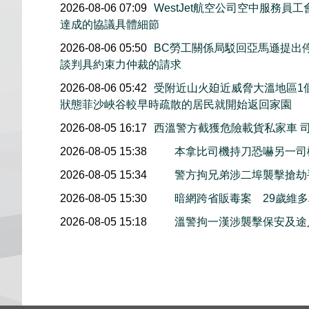
2026-08-06 07:09
WestJet航空公司空中服務員
達成的協議具體細節
2026-08-06 05:50
BC勞工關係局駁回亞馬遜提出
談判具約束力仲裁的請求
2026-08-06 05:42
受附近山火廹近威脅大溫地區1
狀態菲沙峽谷較早時疏散的居民就開始返回家園
2026-08-05 16:17
西溫警方截獲危險載貨私家車 
2026-08-05 15:38
本拿比司機持刀恐嚇另一司
2026-08-05 15:34
警方拘兄弟涉二埠襲擊搶劫
2026-08-05 15:30
暗網跨省販毒案 29歲維
2026-08-05 15:18
溫警拘一漢涉襲擊保安及途