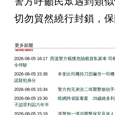
警方呼籲民眾遇到類似
切勿貿然繞行封鎖，保
2026-08-05 16:17
西溫警方截獲危險載貨私家車 司
令停駛
2026-08-05 15:38
本拿比司機持刀恐嚇另一司機
認疑犯身分
2026-08-05 15:34
警方拘兄弟涉二埠襲擊搶劫手
2026-08-05 15:30
暗網跨省販毒案 29歲維多
子認罪判囚六年半
2026-08-05 15:18
溫警拘一漢涉襲擊保安及途人