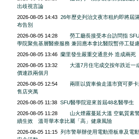
出歧視言論
2026-08-05 14:43
26年歷史列治文夜市租約即將屆滿
布告別
2026-08-05 14:28
勞工廳長接受本台訪問指 SF
學院聚焦基層醫療服務 兼回應本拿比醫院暫停工疑
2026-08-05 13:46
蘭里發生嚴重交通意外 造成兩死
2026-08-05 13:32
大溫7月住宅成交按年跌近一
價連跌兩個月
2026-08-05 12:54
兩匪以貨車偷走溫市寶可夢卡
售店夾萬
2026-08-05 11:38
SFU醫學院迎來首屆48名醫學生
2026-08-05 11:28
山火煙霧蔓延大溫 空氣質素
續生效 溫哥華本拿比屬「高」健康風險
2026-08-05 11:15
列市警舉辦使用電動滑板車及電