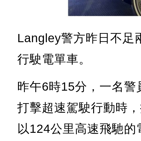
Langley警方昨日
行駛電單車。
昨午6時15分，一名警員
打擊超速駕駛行動時，
以124公里高速飛馳