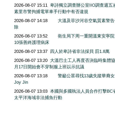
2026-08-07 15:11
卑詩獨立調查辦公室IIO調查週五
素里市警拘捕電單車手行動中有否違規
2026-08-07 14:18
大溫及菲沙河谷空氣質素警告
除
2026-08-07 13:52
衛生局下周一重開溫東安寧院
10張善終護理病床
2026-08-07 13:37
四人於卑詩省非法採貝 罰1.8萬
2026-08-07 13:20
大溫巴士工人再度否決臨時集體協
月17日開始會不穿制服上班以示抗議
2026-08-07 13:18
警籲公眾尋找13歲失蹤華裔
Joy Jin
2026-08-07 13:03
本國與多國執法人員合作打擊BC
太平洋海域非法捕魚行動