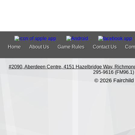
Home
About Us
Game Rules
Contact Us
Com
#2090, Aberdeen Centre, 4151 Hazelbridge Way, Richmon
295-9616 (FM96.1)
© 2026 Fairchild