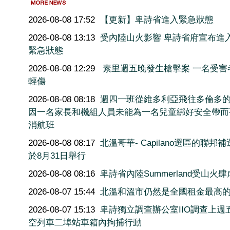
2026-08-08 17:52
【更新】卑詩省進入緊急狀態
2026-08-08 13:13
受內陸山火影響 卑詩省府宣布進
緊急狀態
2026-08-08 12:29
素里週五晚發生槍擊案 一名受害
輕傷
2026-08-08 08:18
週四一班從維多利亞飛往多倫多
因一名家長和機組人員未能為一名兒童綁好安全帶而
消航班
2026-08-08 08:17
北溫哥華- Capilano選區的聯邦
於8月31日舉行
2026-08-08 08:16
卑詩省內陸Summerland受山火肆
2026-08-07 15:44
北溫和溫市仍然是全國租金最高
2026-08-07 15:13
卑詩獨立調查辦公室IIO調查上週
空列車二埠站車箱內拘捕行動