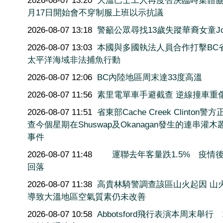
2026-08-07 13:20
大溫巴士工人再度否決臨時集體協
月17日開始會不穿制服上班以示抗議
2026-08-07 13:18
警籲公眾尋找13歲失蹤華裔女童Joy
2026-08-07 13:03
本國與多國執法人員合作打擊BC
太平洋海域非法捕魚行動
2026-08-07 12:06
BC內陸地區周末達33度高溫
2026-08-07 11:56
素里電單車手避截查 逆線撞車重
2026-08-07 11:51
省東部Cache Creek Clinton警
查今個星期在Shuswap及Okanagan發生的連串灌木
事件
2026-08-07 11:48
運聯去年客量跌1.5% 疫情
回落
2026-08-07 11:38
高貴林騎警調查該區山火起因 山
導致大溫地區空氣質素仍未改善
2026-08-07 10:58
Abbotsford飛行表演本周末舉行