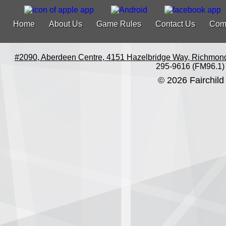
Home
About Us
Game Rules
Contact Us
Com
#2090, Aberdeen Centre, 4151 Hazelbridge Way, Richmon
295-9616 (FM96.1)
© 2026 Fairchild