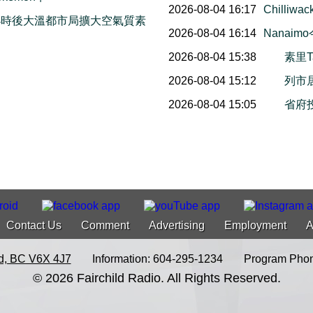
2026-08-04 16:17
Chill
小時後大溫都市局擴大空氣質素
2026-08-04 16:14
Nana
2026-08-04 15:38
素里T
2026-08-04 15:12
列市
2026-08-04 15:05
省府
Contact Us
Comment
Advertising
Employment
A
d, BC V6X 4J7
Information: 604-295-1234
Program Phon
© 2026 Fairchild Radio. All Rights Reserved.