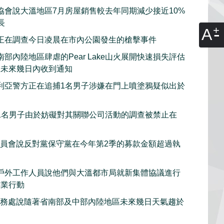
協會說大溫地區7月房屋銷售較去年同期減少接近10%
長
A
正在調查今日凌晨在市內公園發生的槍擊事件
部內陸地區肆虐的Pear Lake山火展開快速損失評估
在未來幾日內收到通知
利亞警方正在追捕1名男子涉嫌在門上噴塗鴉疑似出於
1名男子由於妨礙對其關聯公司活動的調查被禁止在
委員會說反對黨保守黨在今年第2季的募款金額超過執
戶外工作人員說他們與大溫都市局就新集體協議進行
工業行動
服務處說隨著省南部及中部內陸地區未來幾日天氣趨於