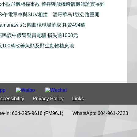
iwack小型飛機相撞事故 警尋獲飛機殘骸機師證實罹難
imo今午電單車與SUV相撞 溫哥華島1號公路重開
amanawis公園曲棍球場落成 耗資494萬
居民誤中假冒警員電騙 損失逾1000元
投100萬改善魚類及野生動物棲息地
ccessibility
Privacy Policy
Links
e-in: 604-295-9616 (FM96.1)
WhatsApp: 604-961-2323