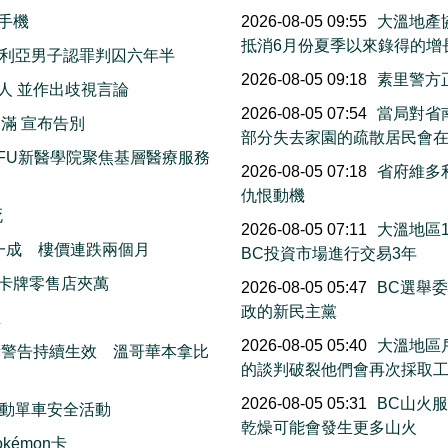
手機
2026-08-05 09:55
大溫地產
抵消6月份夏季以來錄得的增
多利亞男子認罪判囚六年半
2026-08-05 09:18
素里警方
人 並作出歧視言論
2026-08-05 07:54
當局對省南
滿 宣布告別
部分失去家園的疏散居民會
FU新醫學院聚焦基層醫療服務
2026-08-05 07:18
省府維多
仇恨動機
死
2026-08-05 07:11
大溫地區
一成 樓價連跌兩個月
BC投資市場進行交易3年
卡牌零售店夾萬
2026-08-05 05:47
BC選舉
政的新民主黨
生
2026-08-05 05:40
大溫地區
素警告持續生效 溫哥華本拿比
的談判破裂他們會再次採取
2026-08-05 05:31
BC山火
動單車安全活動
乾燥可能會發生更多山火
émon卡