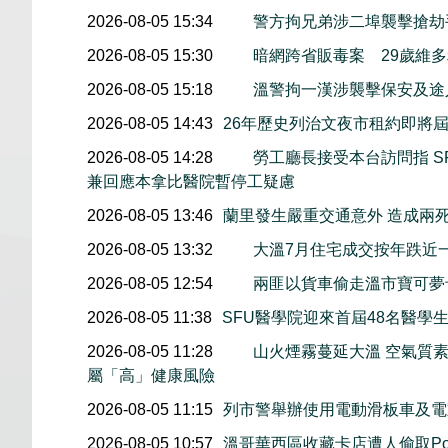
2026-08-05 15:34
警方拘兄弟涉二埠襲擊搶劫
2026-08-05 15:30
暗網跨省販毒案 29歲維
2026-08-05 15:18
溫警拘一漢涉襲擊保安及途
2026-08-05 14:43
26年歷史列治文夜市租約即將屆
2026-08-05 14:28
勞工廳長接受本台訪問指 S
兼回應本拿比醫院暫停工疑慮
2026-08-05 13:46
蘭里發生嚴重交通意外 造成兩
2026-08-05 13:32
大溫7月住宅成交按年跌近
2026-08-05 12:54
兩匪以貨車偷走溫市寶可夢
2026-08-05 11:38
SFU醫學院迎來首屆48名醫學
2026-08-05 11:28
山火煙霧蔓延大溫 空氣質
屬「高」健康風險
2026-08-05 11:15
列市警舉辦使用電動滑板車及電
2026-08-05 10:57
溫哥華西區收藏卡店遭人偷取Pok