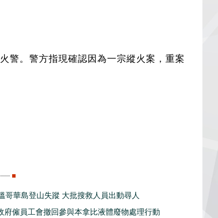
迅速救熄火警。警方指現確認因為一宗縱火案，重案
子溫哥華島登山失蹤 大批搜救人員出動尋人
政府僱員工會撤回參與本拿比液體廢物處理行動