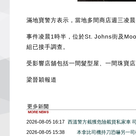
滿地寶警方表示，當地多間商店週三凌晨
事件凌晨1時半，位於St. Johns街及
組已接手調查。
受影響店舖包括一間髮型屋、一間珠寶店
梁晉穎報道
2026-08-05 16:17
西溫警方截獲危險載貨私家車 
2026-08-05 15:38
本拿比司機持刀恐嚇另一司