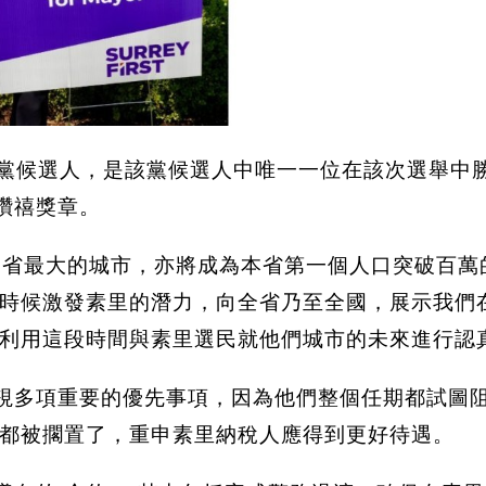
當選素里第一黨候選人，是該黨候選人中唯一一位在該次選舉
女王鑽禧獎章。
為BC省最大的城市，亦將成為本省第一個人口突破百
時候激發素里的潛力，向全省乃至全國，展示我們
利用這段時間與素里選民就他們城市的未來進行認
員忽視多項重要的優先事項，因為他們整個任期都試圖
都被擱置了，重申素里納稅人應得到更好待遇。