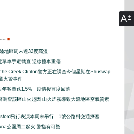
A
內陸地區周末達33度高溫
電單車手避截查 逆線撞車重傷
he Creek Clinton警方正在調查今個星期在Shuswap
木叢火警事件
去年客量跌1.5% 疫情後首度回落
警調查該區山火起因 山火煙霧導致大溫地區空氣質素
otsford飛行表演本周末舉行 1號公路料交通擠塞
lowna公園周二起火 警指有可疑