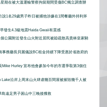
上星期在被大溫運輸警察拘留期間受傷BC獨立調查辦
方說1名29歲男子昨日被捕他涉嫌在1間餐廳外持利斧
發生4.3級地震Haida Gwaii有震感
1個公園附近發生山火附近居民被廹疏散高貴林皇家騎
鎮事務廳長貝麗儀說BC租金持續下降受惠於省政府的
Mike Hurley 宣布他會參加今年的市選爭取第3個任
gan Lake沿岸上周末山火肆虐幾百間屋被摧毀幾千人被
華島遠足男子困山中三晚後獲救