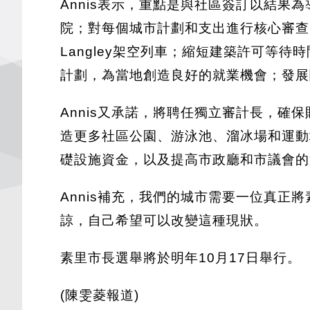
Annis表示，重點是與社區簽訂以結果
院；對每個城市計劃和支出進行核心審查
Langley架空列車；縮短建築許可等
計劃，為當地創造良好的就業機會；發展
Annis又承諾，將聘任獨立審計長，確
造更多社區公園、游泳池、溜冰場和運動
礎設施資金，以及提高市政廳和市議會的
Annis補充，我們的城市需要一位真
諒，自己希望可以改變這種現狀。
素里市長選舉將於明年10月17日舉行。
(陳雯菱報道)