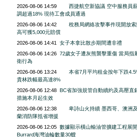
2026-08-06 14:59
西捷航空新協議 空中服務員
調超過18% 現待工會成員通過
2026-08-06 14:42
稅務局網絡攻擊事件現開放索
高可獲5,000元賠償
2026-08-06 14:41
女子本拿比散步期間遭非禮
2026-08-06 14:26
72歲女子遭灰熊襲擊重傷 當局指
衛行為
2026-08-06 13:24
本省7月平均租金按年下跌4.5
貴林跌幅最高達8%
2026-08-06 12:48
BC省加強規管自動續約及高壓直
措施本月起生效
2026-08-06 12:38
卑詩山火持續 墨西哥、澳洲
蘭消防隊抵省增援
2026-08-06 12:05
數據顯示橫山輸油管擴建工程展
Burrard海灣油輪數量30艘