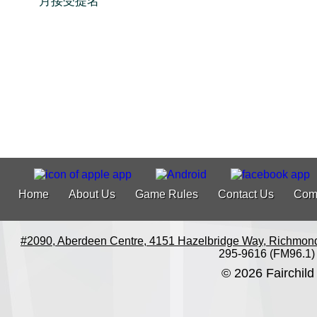
月接受提名
Home
About Us
Game Rules
Contact Us
Com
#2090, Aberdeen Centre, 4151 Hazelbridge Way, Richmon
295-9616 (FM96.1)
© 2026 Fairchild