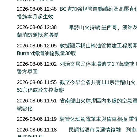
2026-08-06 12:48
BC省加強規管自動續約及高壓直
措施本月起生效
2026-08-06 12:38
卑詩山火持續 墨西哥、澳洲
蘭消防隊抵省增援
2026-08-06 12:05
數據顯示橫山輸油管擴建工程展
Burrard海灣油輪數量30艘
2026-08-06 12:02
列治文居民停車場遺失1.7萬鑽戒
警方尋回
2026-08-06 11:55
截至今早全省共有111宗活躍山火
51宗仍處於失控狀態
2026-08-06 11:51
省南部山火肆虐區內多處的空氣
續惡化
2026-08-06 11:19
騎警休班駕電單車與貨車相撞 重
2026-08-06 11:18
民調指溫市長選情複雜 列市