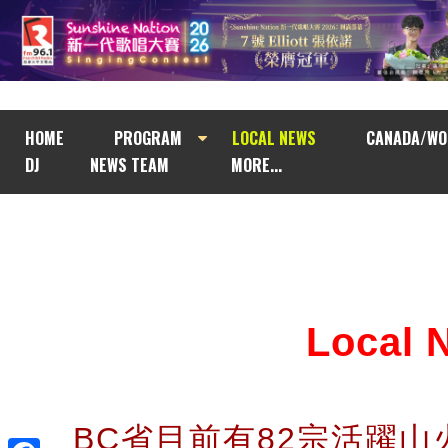
HOME
PROGRAM
LOCAL NEWS
CANADA/WO
DJ
NEWS TEAM
MORE...
Local
BC省目前有82宗活躍