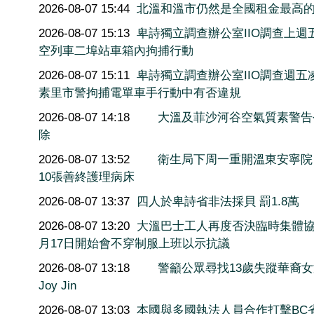
2026-08-07 15:44
北溫和溫市仍然是全國租金最高
2026-08-07 15:13
卑詩獨立調查辦公室IIO調查上週
空列車二埠站車箱內拘捕行動
2026-08-07 15:11
卑詩獨立調查辦公室IIO調查週五
素里市警拘捕電單車手行動中有否違規
2026-08-07 14:18
大溫及菲沙河谷空氣質素警告
除
2026-08-07 13:52
衛生局下周一重開溫東安寧院
10張善終護理病床
2026-08-07 13:37
四人於卑詩省非法採貝 罰1.8萬
2026-08-07 13:20
大溫巴士工人再度否決臨時集體協
月17日開始會不穿制服上班以示抗議
2026-08-07 13:18
警籲公眾尋找13歲失蹤華裔
Joy Jin
2026-08-07 13:03
本國與多國執法人員合作打擊BC