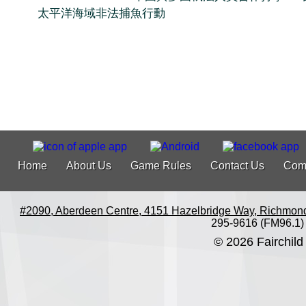
太平洋海域非法捕魚行動
Home
About Us
Game Rules
Contact Us
Com
#2090, Aberdeen Centre, 4151 Hazelbridge Way, Richmon
295-9616 (FM96.1)
© 2026 Fairchild