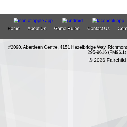
Home
About Us
Game Rules
Contact Us
Com
#2090, Aberdeen Centre, 4151 Hazelbridge Way, Richmon
295-9616 (FM96.1)
© 2026 Fairchild