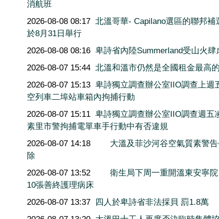
消航班
2026-08-08 08:17
北溫哥華- Capilano選區的聯邦
於8月31日舉行
2026-08-08 08:16
卑詩省內陸Summerland受山火肆
2026-08-07 15:44
北溫和溫市仍然是全國租金最高
2026-08-07 15:13
卑詩獨立調查辦公室IIO調查上週
空列車二埠站車箱內拘捕行動
2026-08-07 15:11
卑詩獨立調查辦公室IIO調查週五
素里市警拘捕電單車手行動中有否違規
2026-08-07 14:18
大溫及菲沙河谷空氣質素警告
除
2026-08-07 13:52
衛生局下周一重開溫東安寧院
10張善終護理病床
2026-08-07 13:37
四人於卑詩省非法採貝 罰1.8萬
2026-08-07 13:20
大溫巴士工人再度否決臨時集體協