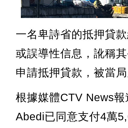
一名卑詩省的抵押貸款
或誤導性信息，訛稱其
申請抵押貸款，被當局處
根據媒體CTV News報
Abedi已同意支付4萬