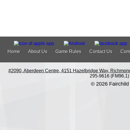
Home
About Us
Game Rules
Contact Us
Com
#2090, Aberdeen Centre, 4151 Hazelbridge Way, Richmon
295-9616 (FM96.1)
© 2026 Fairchild