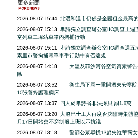
2026-08-07 15:44
北溫和溫市仍然是全國租金最高
2026-08-07 15:13
卑詩獨立調查辦公室IIO調查上週
空列車二埠站車箱內拘捕行動
2026-08-07 15:11
卑詩獨立調查辦公室IIO調查週五
素里市警拘捕電單車手行動中有否違規
2026-08-07 14:18
大溫及菲沙河谷空氣質素警告
除
2026-08-07 13:52
衛生局下周一重開溫東安寧院
10張善終護理病床
2026-08-07 13:37
四人於卑詩省非法採貝 罰1.8萬
2026-08-07 13:20
大溫巴士工人再度否決臨時集體協
月17日開始會不穿制服上班以示抗議
2026-08-07 13:18
警籲公眾尋找13歲失蹤華裔