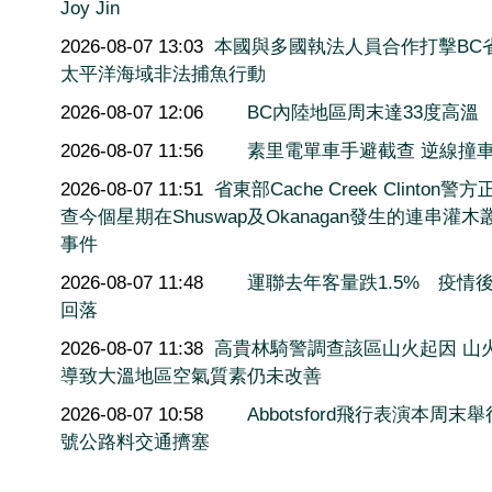
Joy Jin
2026-08-07 13:03
本國與多國執法人員合作打擊BC
太平洋海域非法捕魚行動
2026-08-07 12:06
BC內陸地區周末達33度高溫
2026-08-07 11:56
素里電單車手避截查 逆線撞
2026-08-07 11:51
省東部Cache Creek Clinton警
查今個星期在Shuswap及Okanagan發生的連串灌木
事件
2026-08-07 11:48
運聯去年客量跌1.5% 疫情
回落
2026-08-07 11:38
高貴林騎警調查該區山火起因 山
導致大溫地區空氣質素仍未改善
2026-08-07 10:58
Abbotsford飛行表演本周末舉
號公路料交通擠塞