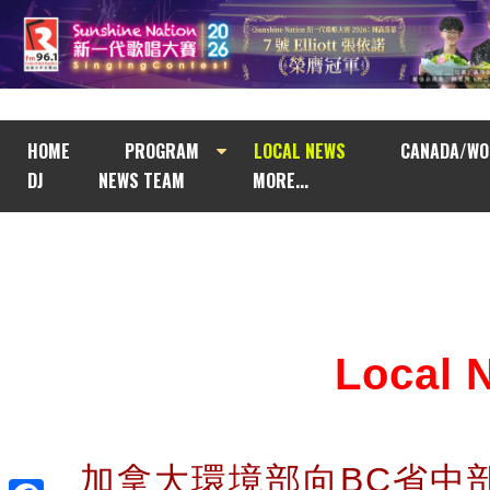
HOME
PROGRAM
LOCAL NEWS
CANADA/WO
DJ
NEWS TEAM
MORE...
Local
加拿大環境部向BC省中