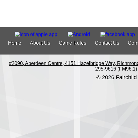
Home
About Us
Game Rules
Contact Us
Com
#2090, Aberdeen Centre, 4151 Hazelbridge Way, Richmon
295-9616 (FM96.1)
© 2026 Fairchild