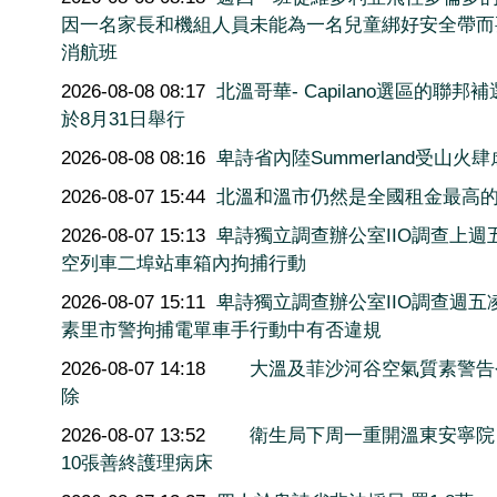
因一名家長和機組人員未能為一名兒童綁好安全帶而
消航班
2026-08-08 08:17
北溫哥華- Capilano選區的聯邦
於8月31日舉行
2026-08-08 08:16
卑詩省內陸Summerland受山火肆
2026-08-07 15:44
北溫和溫市仍然是全國租金最高
2026-08-07 15:13
卑詩獨立調查辦公室IIO調查上週
空列車二埠站車箱內拘捕行動
2026-08-07 15:11
卑詩獨立調查辦公室IIO調查週五
素里市警拘捕電單車手行動中有否違規
2026-08-07 14:18
大溫及菲沙河谷空氣質素警告
除
2026-08-07 13:52
衛生局下周一重開溫東安寧院
10張善終護理病床