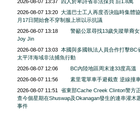
2026-08-07 13:37
四人於卑詩省非法採貝 罰1.8萬
2026-08-07 13:20
大溫巴士工人再度否決臨時集體協
月17日開始會不穿制服上班以示抗議
2026-08-07 13:18
警籲公眾尋找13歲失蹤華裔
Joy Jin
2026-08-07 13:03
本國與多國執法人員合作打擊BC
太平洋海域非法捕魚行動
2026-08-07 12:06
BC內陸地區周末達33度高溫
2026-08-07 11:56
素里電單車手避截查 逆線撞
2026-08-07 11:51
省東部Cache Creek Clinton警
查今個星期在Shuswap及Okanagan發生的連串灌木
事件