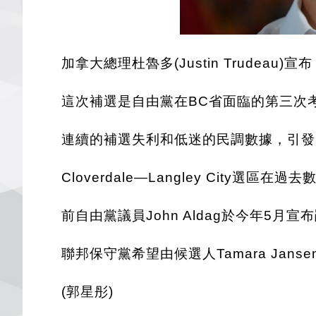
加拿大總理杜魯多(Justin Trudeau)宣
這次補選是自由黨在BC省面臨的第三次
連續的補選失利和低迷的民調數據，引發
Cloverdale—Langley City
前自由黨議員John Aldag於今年
聯邦保守黨希望由候選人Tamara Jan
(郭星彤)