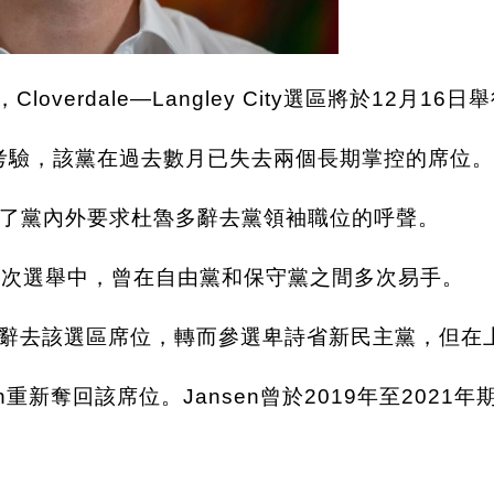
布，Cloverdale—Langley City選區將於12月
考驗，該黨在過去數月已失去兩個長期掌控的席位。
了黨內外要求杜魯多辭去黨領袖職位的呼聲。
選區在過去數次選舉中，曾在自由黨和保守黨之間多次易手。
5月宣布辭去該選區席位，轉而參選卑詩省新民主黨，但
sen重新奪回該席位。Jansen曾於2019年至202