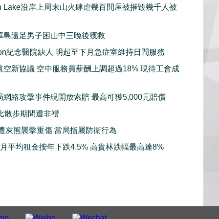
gan Lake沿岸上周末山火肆虐幾百間屋被摧毀幾千人被
華島遠足男子困山中三晚後獲救
sion紀念醫院缺人 明起至下月急症室維持日間服務
航空新協議 空中服務員薪酬上調超過18% 現待工會成
局網絡攻擊事件現開放索賠 最高可獲5,000元賠償
比散步期間遭非禮
子遭灰熊襲擊重傷 當局指屬防衛行為
7月平均租金按年下跌4.5% 高貴林跌幅最高達8%