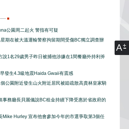
lowna公園周二起火 警指有可疑
上星期在被大溫運輸警察拘留期間受傷BC獨立調查辦
A
方說1名29歲男子昨日被捕他涉嫌在1間餐廳外持利斧
發生4.3級地震Haida Gwaii有震感
1個公園附近發生山火附近居民被廹疏散高貴林皇家騎
鎮事務廳長貝麗儀說BC租金持續下降受惠於省政府的
Mike Hurley 宣布他會參加今年的市選爭取第3個任