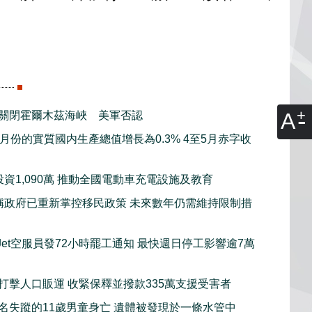
A
關閉霍爾木茲海峽 美軍否認
月份的實質國内生產總值增長為0.3% 4至5月赤字收
資1,090萬 推動全國電動車充電設施及教育
稱政府已重新掌控移民政策 未來數年仍需維持限制措
tJet空服員發72小時罷工通知 最快週日停工影響逾7萬
打擊人口販運 收緊保釋並撥款335萬支援受害者
名失蹤的11歲男童身亡 遺體被發現於一條水管中