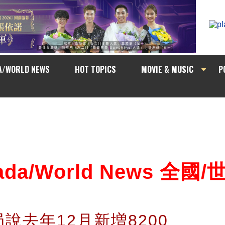
A/WORLD NEWS
HOT TOPICS
MOVIE & MUSIC
P
ada/World News 全國
說去年12月新増8200