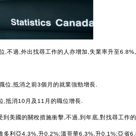
位,不過,外出找尋工作的人亦增加,失業率升至6.8%,
個職位,抵消之前3個月的就業強勁增長.
位,抵消10月及11月的職位增長.
受到美國的關稅措施衝擊,不過,到年底,對找尋工作的
亞4.3%,升0.2%;溫哥華6.3%,升0.1%;亞省6.8%