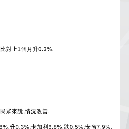
比對上1個月升0.3%.
民眾來說,情況改善.
,升0.3%;卡加利6.8%,跌0.5%;安省7.9%,