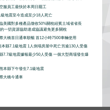
空服員工最快於本周日罷工
.1級地震至今造成至少18人死亡
臨美國對多種產品徵收50%關稅紐賓土域省省長
用紐省的一切資源協助達成協議避免更多關稅
際大橋首日通車順暢 首12小時7500車輛使用
本縣7.1級地震 1人倒塌房屋中死亡另逾130人受傷
縣7.7級地震據報最少50人受傷 一個大型商場發生爆
熊本縣下午發生7.1級地震
際大橋今通車