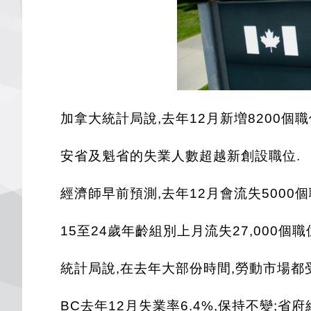
加拿大統計局說,去年12月新増8200個職
安省及魁省的失業人數超越新創設職位.
經濟師早前預測,去年12月會流失5000
15至24歲年齡組別上月流失27,000個職
統計局說,在去年大部份時間,勞動市場都
BC去年12月失業率6.4%,保持不變;省府維多利