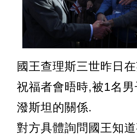
國王查理斯三世昨日在
祝福者會晤時,被1名
潑斯坦的關係.
對方具體詢問國王知道