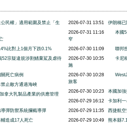
生公民權」適用範圍及禁止「生
2026-07-31 13:51
伊朗稱已
2026-07-31 11:16
本國5
亡
窄
4%比對上1個月下跌0.1%
2026-07-30 11:09
聯邦投
揭52宗疑違規涉割鰭棄鯊及虐待
2026-07-30 10:35
卡尼
施
相關死亡病例
2026-07-30 10:28
Wes
旅客
本禁止敵方通過海峽
2026-07-30 10:23
本國加強
保護加拿大乳製品產業的供應管理
2026-07-29 16:12
卡加利一
德導彈防禦系統攔截導彈
2026-07-29 11:35
西捷航空
輔造成17人死亡
2026-07-29 10:49
熊本縣7