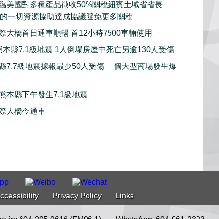
臨美國對多種產品徵收50%關稅紐賓土域省省長
用紐省的一切資源協助達成協議避免更多關稅
際大橋首日通車順暢 首12小時7500車輛使用
本縣7.1級地震 1人倒塌房屋中死亡另逾130人受傷
縣7.7級地震據報最少50人受傷 一個大型商場發生爆
熊本縣下午發生7.1級地震
際大橋今通車
ccessibility
Privacy Policy
Links