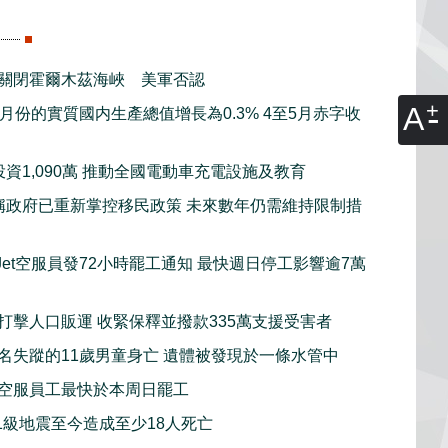
關閉霍爾木茲海峽 美軍否認
A
月份的實質國内生產總值增長為0.3% 4至5月赤字收
資1,090萬 推動全國電動車充電設施及教育
稱政府已重新掌控移民政策 未來數年仍需維持限制措
tJet空服員發72小時罷工通知 最快週日停工影響逾7萬
打擊人口販運 收緊保釋並撥款335萬支援受害者
名失蹤的11歲男童身亡 遺體被發現於一條水管中
空服員工最快於本周日罷工
.1級地震至今造成至少18人死亡