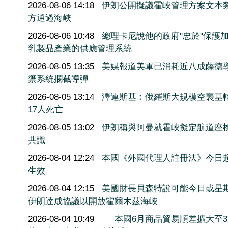
2026-08-06 14:18
伊朗公開擬議霍峽管理方案文本
方通過海峽
2026-08-06 10:48
總理卡尼說他的政府''忠於''保護
乳製品產業的供應管理系統
2026-08-05 13:35
美媒報道美軍已消耗近八成薩德
禦系統攔截導彈
2026-08-05 13:14
澤連斯基︰俄羅斯大規模空襲基
17人死亡
2026-08-05 13:02
伊朗稱與阿曼就霍峽擬定航道座
共識
2026-08-04 12:24
本國《外國代理人註冊法》今日
生效
2026-08-04 12:15
美國財長貝森特說可能今日或星
伊朗達成協議以開放霍爾木茲海峽
2026-08-04 10:49
本國6月商品貿易順差擴大至3