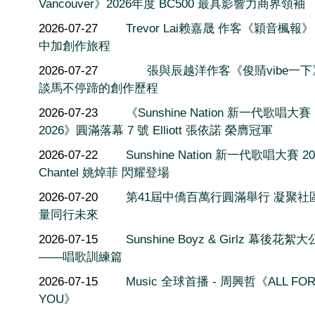
Vancouver》2026年度 BC500 最具影響力商界領袖
2026-07-27
Trevor Lai赖嘉晟 作客《穎音楓報
中加創作旅程
2026-07-27
張與辰越洋作客《俊䝼vibe一
談馬不停蹄的創作歷程
2026-07-23
《Sunshine Nation 新一代歌唱大賽
2026》圓滿落幕 7 號 Elliott 張依諾 榮膺冠軍
2026-07-22
Sunshine Nation 新一代歌唱大賽 20
Chantel 姚焯菲 閃耀登場
2026-07-20
第41屆中僑百萬行圓滿舉行 凝聚社
量同行未來
2026-07-15
Sunshine Boyz & Girlz 幕後花絮
——唱歌訓練篇
2026-07-15
Music 全球首播 - 周興哲《ALL FO
YOU》