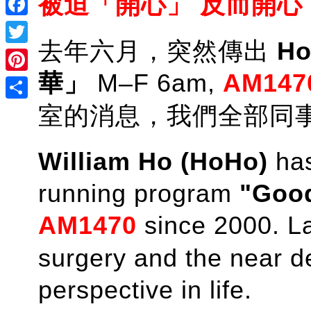
被迫「開心」 反而開心
Facebook
去年六月，突然傳出
H
Twitter
華」
M–F 6am,
AM147
Pinterest
室的消息，我們全部同
Share
William Ho (HoHo)
has
running program
"Good
AM1470
since 2000. La
surgery and the near d
perspective in life.