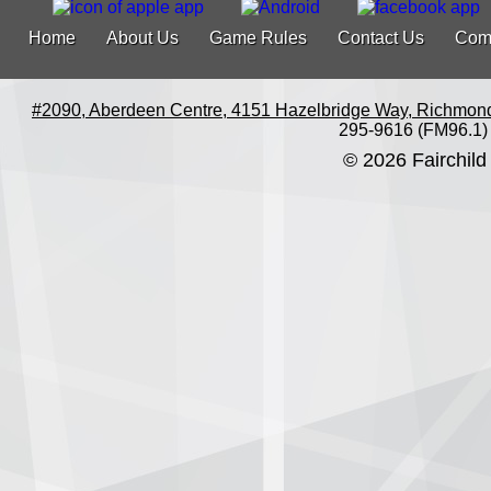
Home
About Us
Game Rules
Contact Us
Com
#2090, Aberdeen Centre, 4151 Hazelbridge Way, Richmon
295-9616 (FM96.1)
© 2026 Fairchild