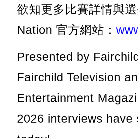
欲知更多比賽詳情與選手近
Nation 官方網站：
www
Presented by Fairchil
Fairchild Television a
Entertainment Magazi
2026 interviews have 