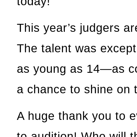
today!
This year’s judgers a
The talent was except
as young as 14—as con
a chance to shine on 
A huge thank you to e
to audition! Who will t