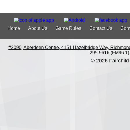
Home
About Us
Game Rules
Contact Us
Com
#2090, Aberdeen Centre, 4151 Hazelbridge Way, Richmon
295-9616 (FM96.1)
© 2026 Fairchild