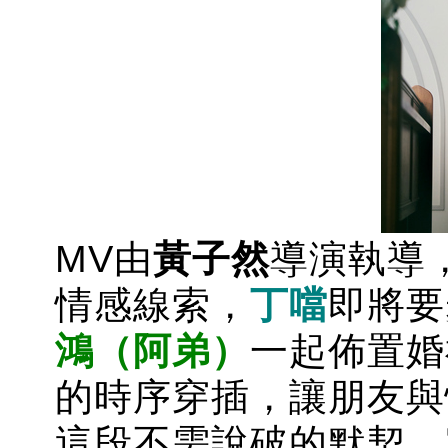
MV由
黃子然
導演執導
情感線索，
丁噹
即將要
鴻（阿弟）
一起佈置婚
的時序穿插，讓朋友與
這段不需說破的默契，