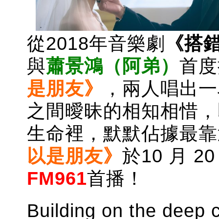
從2018年音樂劇
《搭
與
蕭景鴻（阿弟）
首度
是朋友》
，兩人唱出一
之間曖昧的相知相惜，
生命裡，默默佔據最靠
以是朋友》
於10 月 20
FM961
首播！
Building on the deep 