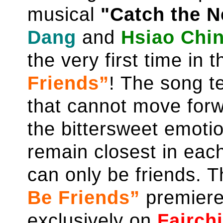
musical
"Catch the N
Dang
and
Hsiao Chi
the very first time in
Friends”
! The song te
that cannot move forw
the bittersweet emoti
remain closest in each
can only be friends. 
Be Friends”
premiere
exclusively on
Fairch