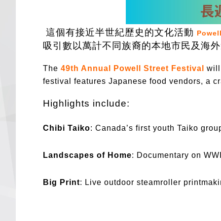
這個有接近半世紀歷史的文化活動
Powell
吸引數以萬計不同族裔的本地市民及海外
The
49th Annual Powell Street Festival
wil
festival features Japanese food vendors, a cr
Highlights include:
Chibi Taiko
: Canada’s first youth Taiko gro
Landscapes of Home
: Documentary on WWII
Big Print
: Live outdoor steamroller printmak