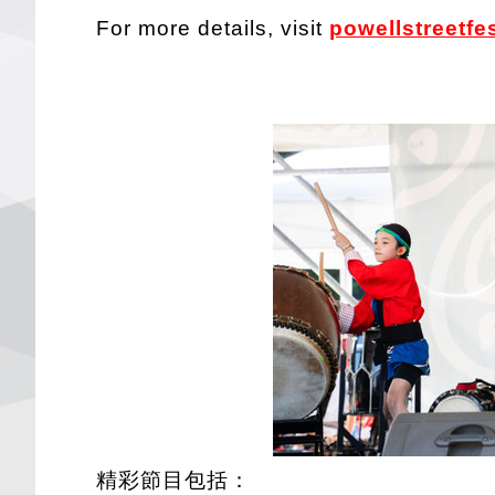
For more details, visit
powel
lstreetfe
精彩節目包括：