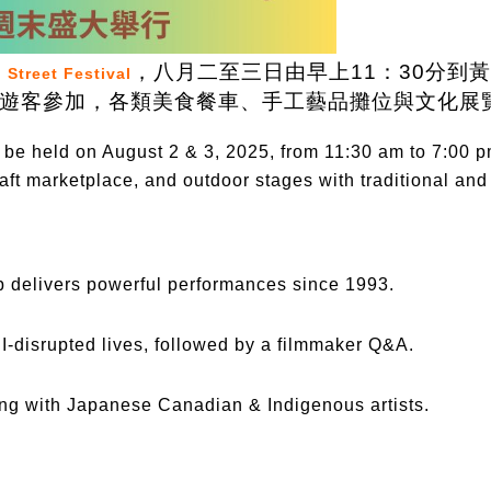
，八月二至三日由早上11：30分到黃昏7
 Street Festival
遊客參加，各類美食餐車、手工藝品攤位與文化展
l be held on August 2 & 3, 2025, from 11:30 am to 7:00 
aft marketplace, and outdoor stages with traditional and
up delivers powerful performances since 1993.
-disrupted lives, followed by a filmmaker Q&A.
ing with Japanese Canadian & Indigenous artists.