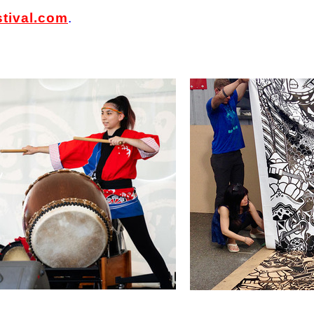
stival.com
.