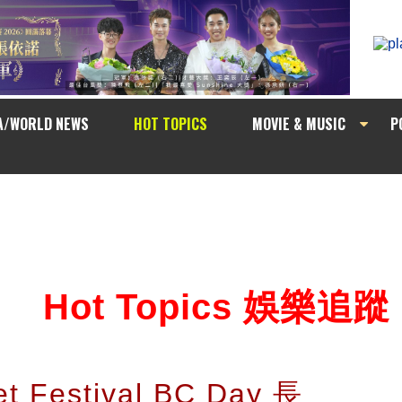
A/WORLD NEWS
HOT TOPICS
MOVIE & MUSIC
P
Hot Topics 娛樂追蹤
et Festival BC Day 長