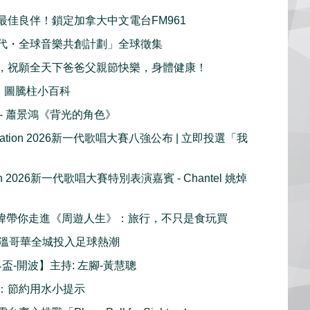
最佳良伴！鎖定加拿大中文電台FM961
代・全球音樂共創計劃」全球徵集
，祝願全天下爸爸父親節快樂，身體健康！
：圖騰柱小百科
播 - 蕭景鴻《背光的角色》
e Nation 2026新一代歌唱大賽八強公布 | 立即投選「我
tion 2026新一代歌唱大賽特別表演嘉賓 - Chantel 姚焯
 周奕瑋帶你走進《周遊人生》：旅行，不只是食玩買
溫哥華全城投入足球熱潮
界盃-開波】主持: 左腳-黃慧聰
：節約用水小提示