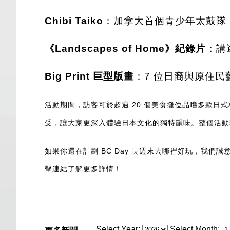
Chibi Taiko
：加拿大首個青少年太鼓隊，
《Landscapes of Home》紀錄片
：講
Big Print 巨型版畫
：7 位日裔與原住民藝
活動期間，訪客可於超過 20 個美食攤位品嚐多款
受，讓大家更深入體驗日本文化的獨特韻味。整個活動
如果你還在計劃 BC Day 長週末去哪裡好玩
，我們誠
擊連結了解更多詳情
！
Select Year:
Select Month: