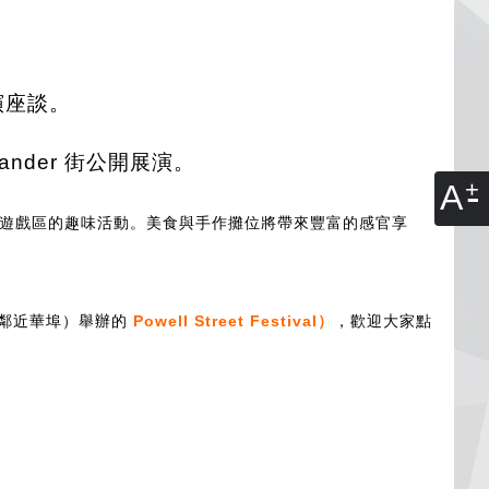
演座談。
nder 街公開展演。
A
動遊戲區的趣味活動。美食與手作攤位將帶來豐富的感官享
帶、鄰近華埠）舉辦的
Powell Street Festival）
，
歡迎大家點