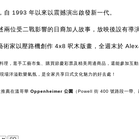
自 1993 年以來以震撼演出啟發新一代。
述兩位受二戰影響的日裔加人故事，放映後設有導
術家以壓路機創作 4x8 呎木版畫，全週末於 Alexa
日式料理，逛手工藝市集、購買節慶彩票及精美周邊商品，還能參加互
現場洋溢歡樂氣氛，是全家共享日式文化魅力的好去處！
意推薦在溫哥華
Oppenheimer 公園
（Powell 街 400 號路段一