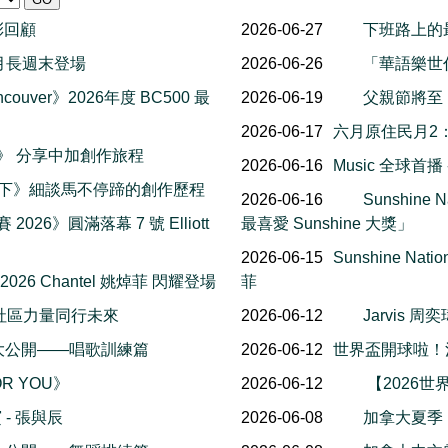
精彩回顧
2026-06-27
下班路上的
al 八月長週末登場
2026-06-26
「華語樂世
couver》2026年度 BC500 最
2026-06-19
父親節將至
2026-06-17
六月原住民月2
楓報》 分享中加創作旅程
2026-06-16
Music 全球首
一下》細談馬不停蹄的創作歷程
2026-06-16
Sunshin
 2026》圓滿落幕 7 號 Elliott
最喜愛 Sunshine 大獎」
2026-06-15
Sunshine Na
 2026 Chantel 姚焯菲 閃耀登場
菲
社區力量同行未來
2026-06-12
Jarvis
幕後花絮大公開——唱歌訓練篇
2026-06-12
世界盃開球啦！
OR YOU》
2026-06-12
【2026世
- 張與辰
2026-06-08
加拿大夏季